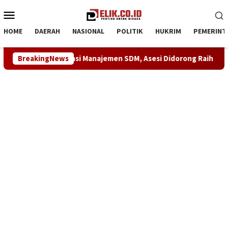
Loncat
Menu
ke
Mobile
konten
HOME
DAERAH
NASIONAL
POLITIK
HUKRIM
PEMERINT
fikasi Kompetensi Manajemen SDM, Asesi Didorong Raih Predika
BreakingNews