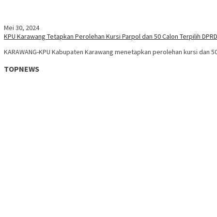
Mei 30, 2024
KPU Karawang Tetapkan Perolehan Kursi Parpol dan 50 Calon Terpilih DPRD
KARAWANG-KPU Kabupaten Karawang menetapkan perolehan kursi dan 50 c
TOPNEWS