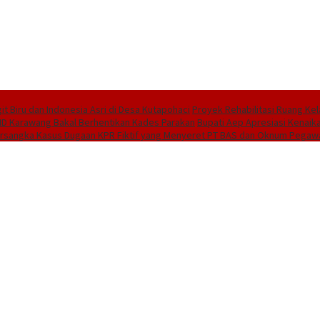
 Biru dan Indonesia Asri di Desa Kutapohaci
Proyek Rehabilitasi Ruang Ke
PMD Karawang Bakal Berhentikan Kades Parakan
Bupati Aep Apresiasi Kenaika
ersangka Kasus Dugaan KPR Fiktif yang Menyeret PT BAS dan Oknum Pegaw