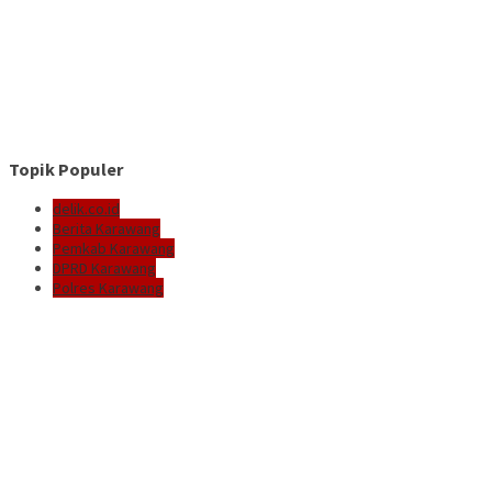
Topik Populer
delik.co.id
Berita Karawang
Pemkab Karawang
DPRD Karawang
Polres Karawang