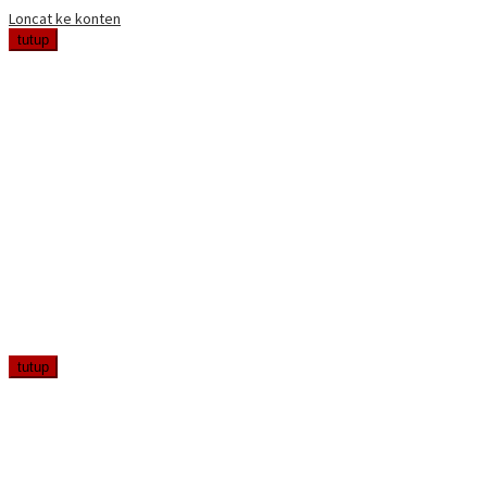
Loncat ke konten
tutup
tutup