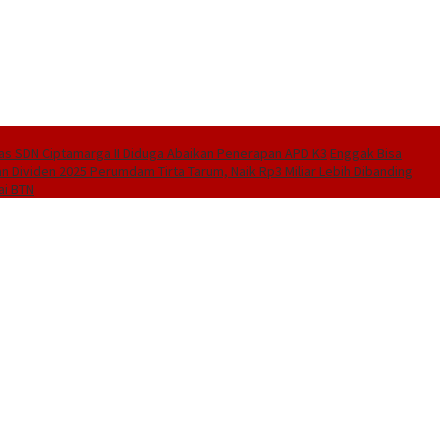
las SDN Ciptamarga II Diduga Abaikan Penerapan APD K3
Enggak Bisa
n Dividen 2025 Perumdam Tirta Tarum, Naik Rp3 Miliar Lebih Dibanding
ai BTN