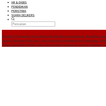
HR & EKBIS
PENDIDIKAN
PERISTIWA
SUARA DELIKERS
BreakingNews
Demokrat Karawang Terus Bergerak Bersihkan Lingkungan, Wujudkan Langit
Lunasi Pekerjaan Fisik Desa, Dua Aset Desa Dijaminkan ke Pengusaha, D
Tahun 2024
LKBH LPKSM Satria Desak Kejari Karawang Segera Tetapkan T