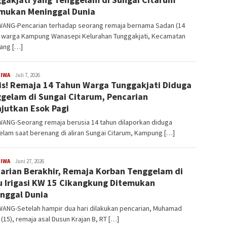
mukan Meninggal Dunia
ANG-Pencarian terhadap seorang remaja bernama Sadan (14
) warga Kampung Wanasepi Kelurahan Tunggakjati, Kecamatan
ang […]
TIWA
Latifudin
Juli 7, 2026
is! Remaja 14 Tahun Warga Tunggakjati Diduga
Manaf
gelam di Sungai Citarum, Pencarian
njutkan Esok Pagi
ANG-Seorang remaja berusia 14 tahun dilaporkan diduga
lam saat berenang di aliran Sungai Citarum, Kampung […]
TIWA
Latifudin
Juni 27, 2026
arian Berakhir, Remaja Korban Tenggelam di
Manaf
u Irigasi KW 15 Cikangkung Ditemukan
nggal Dunia
ANG-Setelah hampir dua hari dilakukan pencarian, Muhamad
(15), remaja asal Dusun Krajan B, RT […]