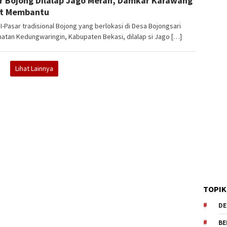
r Bojong Dilalap Jago Merah, Damkar Karawang
ut Membantu
-Pasar tradisional Bojong yang berlokasi di Desa Bojongsari
tan Kedungwaringin, Kabupaten Bekasi, dilalap si Jago […]
Lihat Lainnya
TOPIK
DE
BE