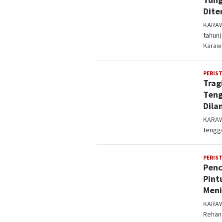
Dite
KARAW
tahun
Karaw
PERIS
Trag
Teng
Dila
KARAW
tengge
PERIS
Penc
Pint
Meni
KARAW
Rehan 