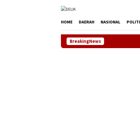
Loncat
tutup
ke
konten
HOME
DAERAH
NASIONAL
POLIT
BreakingNews
NHRI–KADIN Ka