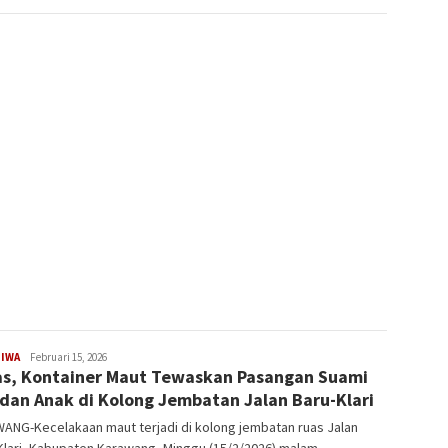
TIWA
Delik
Februari 15, 2026
s, Kontainer Maut Tewaskan Pasangan Suami
i dan Anak di Kolong Jembatan Jalan Baru-Klari
ANG-Kecelakaan maut terjadi di kolong jembatan ruas Jalan
lari, Kabupaten Karawang, Minggu (15/2/2026) malam.