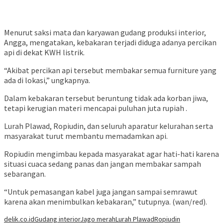
Menurut saksi mata dan karyawan gudang produksi interior,
Angga, mengatakan, kebakaran terjadi diduga adanya percikan
api di dekat KWH listrik.
“Akibat percikan api tersebut membakar semua furniture yang
ada di lokasi,” ungkapnya.
Dalam kebakaran tersebut beruntung tidak ada korban jiwa,
tetapi kerugian materi mencapai puluhan juta rupiah .
Lurah Plawad, Ropiudin, dan seluruh aparatur kelurahan serta
masyarakat turut membantu memadamkan api.
Ropiudin mengimbau kepada masyarakat agar hati-hati karena
situasi cuaca sedang panas dan jangan membakar sampah
sebarangan.
“Untuk pemasangan kabel juga jangan sampai semrawut
karena akan menimbulkan kebakaran,” tutupnya. (wan/red).
delik.co.id
Gudang interior
Jago merah
Lurah Plawad
Ropiudin