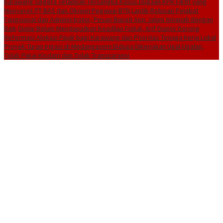
Karawang Segera Tetapkan Tersangka Kasus Dugaan KPR Fiktif yang
Menyeret PT BAS dan Oknum Pegawai BTN
Lantik Ratusan Pejabat
Fungsional dan Administrator, Pesan Bupati Aep Jalani Amanah dengan
Baik
Dinilai Belum Mendapatkan Keadilan Fiskal, Arif Dianto Dorong
Reformasi Alokasi Pajak bagi Karawang dan Prioritas Tenaga Kerja Lokal
Proyek Turap Irigasi di Medangasem Diduga Dikerjakan Ugal-Ugalan,
Tidak Pakai Kisdam dan Tidak Transparansi