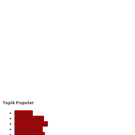
Topik Populer
delik.co.id
Berita Karawang
Pemkab Karawang
DPRD Karawang
Polres Karawang