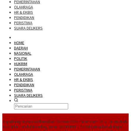
PEMERINTAHAN
OLAHRAGA
HR & EKBIS
PENDIDIKAN
PERISTIWA
SUARA DELIKERS
HOME
DAERAH
NASIONAL
POLITIK
HUKRIM
PEMERINTAHAN
OLAHRAGA
HR & EKBIS
PENDIDIKAN
PERISTIWA
SUARA DELIKERS
BreakingNews
Bupati Aep Apresiasi Kenaikan Dividen 2025 Perumdam Tirta Tarum, Naik
Rp3 Miliar Lebih Dibanding Tahun 2024
LKBH LPKSM Satria Desak Kejari