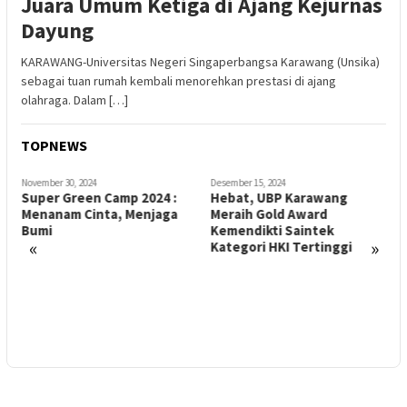
Juara Umum Ketiga di Ajang Kejurnas
Dayung
KARAWANG-Universitas Negeri Singaperbangsa Karawang (Unsika)
sebagai tuan rumah kembali menorehkan prestasi di ajang
olahraga. Dalam […]
TOPNEWS
November 30, 2024
Desember 15, 2024
N
Super Green Camp 2024 :
Hebat, UBP Karawang
L
Menanam Cinta, Menjaga
Meraih Gold Award
R
Bumi
Kemendikti Saintek
B
«
»
Kategori HKI Tertinggi
P
k