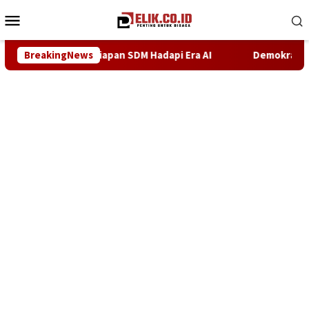
Loncat
Menu
ke
Mobile
konten
adapi Era AI
BreakingNews
Demokrat Karawang Terus Bergerak Bersihka