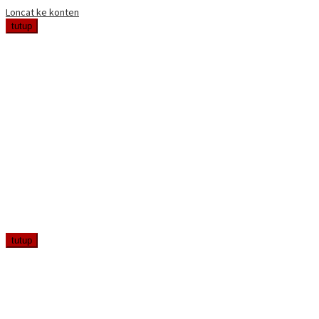
Loncat ke konten
tutup
tutup