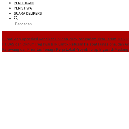
PENDIDIKAN
PERISTIWA
SUARA DELIKERS
BreakingNews
Bupati Aep Apresiasi Kenaikan Dividen 2025 Perumdam Tirta Tarum, Naik Rp
PT BAS dan Oknum Pegawai BTN
Lantik Ratusan Pejabat Fungsional dan A
Karawang dan Prioritas Tenaga Kerja Lokal
Proyek Turap Irigasi di Medang