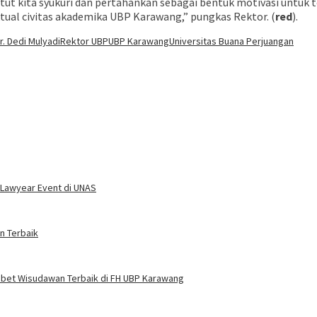
ut kita syukuri dan pertahankan sebagai bentuk motivasi untuk 
ual civitas akademika UBP Karawang,” pungkas Rektor. (
red
).
Dr. Dedi Mulyadi
Rektor UBP
UBP Karawang
Universitas Buana Perjuangan
 Lawyear Event di UNAS
n Terbaik
i Sabet Wisudawan Terbaik di FH UBP Karawang