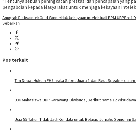
“Tentunya sebuah peningkatan prestasi dan pencapaian yang pat
pengabdian kepada Masyarakat untuk menjaga kekayaan intelekt
Anugrah Diktisaintek
Gold Winner
Hak kekayaan intelektual
LPPM UBP
Prof. 
Sebarkan
Pos terkait
Tim Debat Hukum FH Unsika Sabet Juara 1 dan Best Speaker dalam
996 Mahasiswa UBP Karawang Diwisuda, Berikut Nama 12 Wisudawa
Usia 55 Tahun Tidak Jadi Kendala untuk Belajar, Jurnalis Senior in