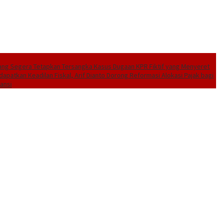
ang Segera Tetapkan Tersangka Kasus Dugaan KPR Fiktif yang Menyeret
dapatkan Keadilan Fiskal, Arif Dianto Dorong Reformasi Alokasi Pajak bagi
ansi