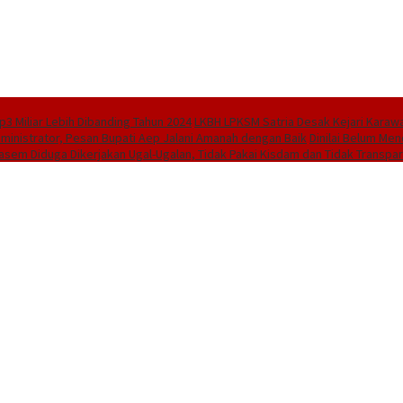
3 Miliar Lebih Dibanding Tahun 2024
LKBH LPKSM Satria Desak Kejari Karaw
dministrator, Pesan Bupati Aep Jalani Amanah dengan Baik
Dinilai Belum Men
asem Diduga Dikerjakan Ugal-Ugalan, Tidak Pakai Kisdam dan Tidak Transpar