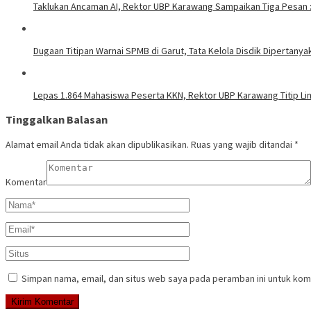
Taklukan Ancaman AI, Rektor UBP Karawang Sampaikan Tiga Pesan : 
Dugaan Titipan Warnai SPMB di Garut, Tata Kelola Disdik Dipertanya
Lepas 1.864 Mahasiswa Peserta KKN, Rektor UBP Karawang Titip L
Tinggalkan Balasan
Alamat email Anda tidak akan dipublikasikan.
Ruas yang wajib ditandai
*
Komentar
Simpan nama, email, dan situs web saya pada peramban ini untuk kom