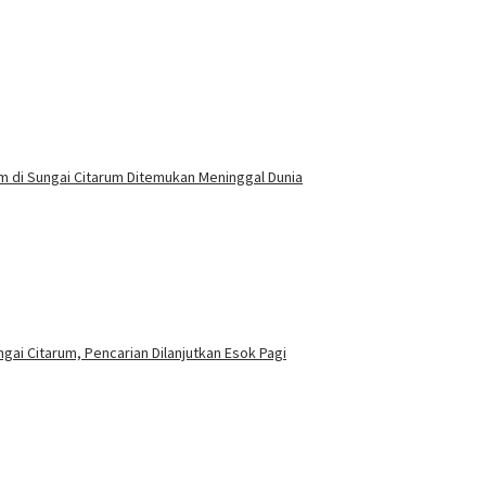
m di Sungai Citarum Ditemukan Meninggal Dunia
gai Citarum, Pencarian Dilanjutkan Esok Pagi