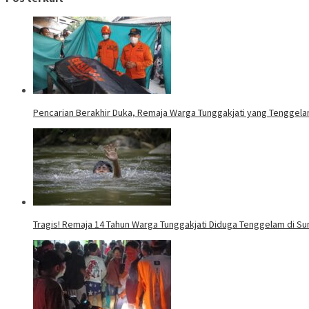
Pencarian Berakhir Duka, Remaja Warga Tunggakjati yang Tenggela
Tragis! Remaja 14 Tahun Warga Tunggakjati Diduga Tenggelam di Sun