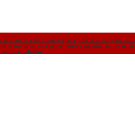
i Didorong Raih Predikat Kompeten
Sinergi ASOKA Bersama KADIN Karawang
 Asri di Desa Kutapohaci
Proyek Rehabilitasi Ruang Kelas SDN Ciptamarga I
hentikan Kades Parakan