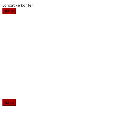
Loncat ke konten
tutup
tutup