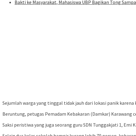
Bakti ke Masyarakat, Mahasiswa UBP Bagikan Tong Sampa
Sejumlah warga yang tinggal tidak jauh dari lokasi panik kare
Beruntung, petugas Pemadam Kebakaran (Damkar) Karawang c
Saksi peristiwa yang juga seorang guru SDN Tunggakjati 1, Emi
Selain dua kelas sekolah hampir kurang lebih 70 persen, kobaran 