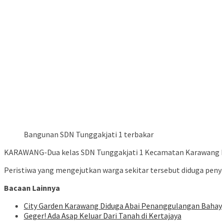
Bangunan SDN Tunggakjati 1 terbakar
KARAWANG-Dua kelas SDN Tunggakjati 1 Kecamatan Karawang Bara
Peristiwa yang mengejutkan warga sekitar tersebut diduga penye
Bacaan Lainnya
City Garden Karawang Diduga Abai Penanggulangan Baha
Geger! Ada Asap Keluar Dari Tanah di Kertajaya