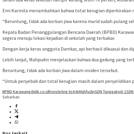
Emi Karmila menambahkan bahwa total kerugian diperkirakan me
“Beruntung, tidak ada korban jiwa karena murid sudah pulang se
Kepala Badan Penanggulangan Bencana Daerah (BPBD) Karawan
segera menuju lokasi kejadian di sekolah yang terbakar.
Dengan kerja keras anggota Damkar, api berhasil dikuasai dan
Lebih lanjut, Mahpudin menjelaskan bahwa dua gedung yang terba
Beruntung, tidak ada korban jiwa dalam insiden tersebut.
“Untuk penyebab dan total kerugian masih dalam penyelidikan p
BPBD Karawang
delik.co.id
Konsleting listrik
Mahfudin
SDN Tunggakjati 1
SDN 
Sebarkan
Pos terkait