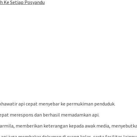
h Ke Setiap Posyandu
na khawatir api cepat menyebar ke permukiman penduduk.
epat merespons dan berhasil memadamkan api.
 Karmila, memberikan keterangan kepada awak media, menyebutkan 
api juga membakar dokumen di ruang kelas, serta fasilitas lainnya 