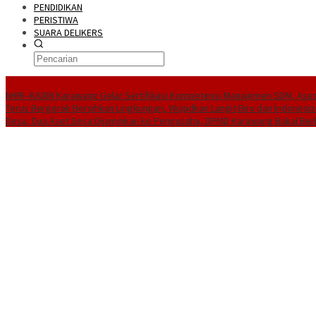
PENDIDIKAN
PERISTIWA
SUARA DELIKERS
BreakingNews
NHRI–KADIN Karawang Gelar Sertifikasi Kompetensi Manajemen SDM, Ases
Terus Bergerak Bersihkan Lingkungan, Wujudkan Langit Biru dan Indonesia
Desa, Dua Aset Desa Dijaminkan ke Pengusaha, DPMD Karawang Bakal Ber