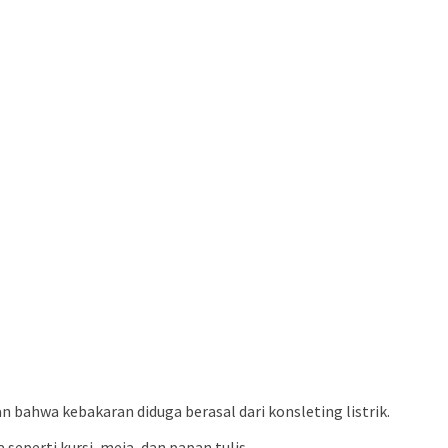
bahwa kebakaran diduga berasal dari konsleting listrik.
seperti kursi, meja, dan papan tulis.