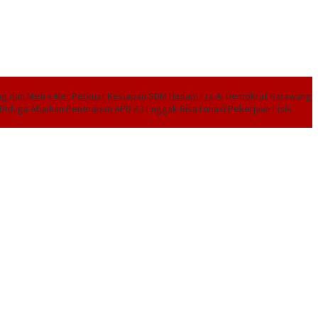
 dan Metra-Net Perkuat Kesiapan SDM Hadapi Era AI
Demokrat Karawang
I Diduga Abaikan Penerapan APD K3
Enggak Bisa Lunasi Pekerjaan Fisik