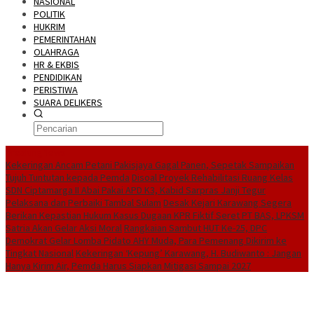
NASIONAL
POLITIK
HUKRIM
PEMERINTAHAN
OLAHRAGA
HR & EKBIS
PENDIDIKAN
PERISTIWA
SUARA DELIKERS
BreakingNews
Kekeringan Ancam Petani Pakisjaya Gagal Panen, Sepetak Sampaikan
Tujuh Tuntutan kepada Pemda
Disoal Proyek Rehabilitasi Ruang Kelas
SDN Ciptamarga II Abai Pakai APD K3, Kabid Sarpras Janji Tegur
Pelaksana dan Perbaiki Tambal Sulam
Desak Kejari Karawang Segera
Berikan Kepastian Hukum Kasus Dugaan KPR Fiktif Seret PT BAS, LPKSM
Satria Akan Gelar Aksi Moral
Rangkaian Sambut HUT Ke-25, DPC
Demokrat Gelar Lomba Pidato AHY Muda, Para Pemenang Dikirim ke
Tingkat Nasional
Kekeringan ‘Kepung’ Karawang, H. Budiwanto : Jangan
Hanya Kirim Air, Pemda Harus Siapkan Mitigasi Sampai 2027