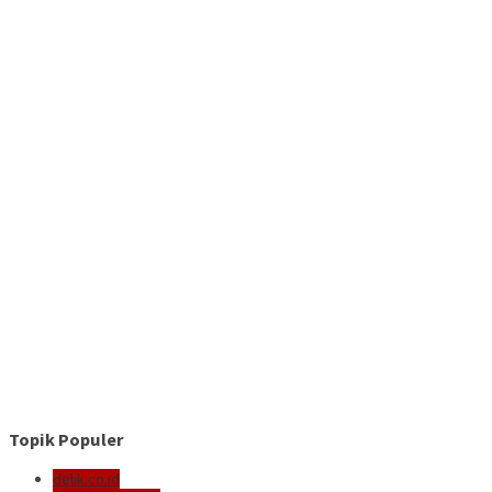
Topik Populer
delik.co.id