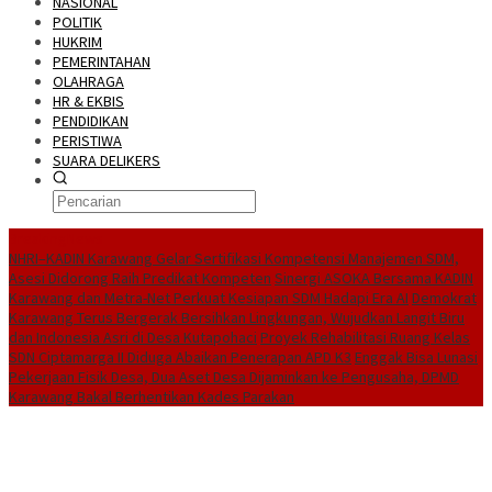
NASIONAL
POLITIK
HUKRIM
PEMERINTAHAN
OLAHRAGA
HR & EKBIS
PENDIDIKAN
PERISTIWA
SUARA DELIKERS
BreakingNews
NHRI–KADIN Karawang Gelar Sertifikasi Kompetensi Manajemen SDM,
Asesi Didorong Raih Predikat Kompeten
Sinergi ASOKA Bersama KADIN
Karawang dan Metra-Net Perkuat Kesiapan SDM Hadapi Era AI
Demokrat
Karawang Terus Bergerak Bersihkan Lingkungan, Wujudkan Langit Biru
dan Indonesia Asri di Desa Kutapohaci
Proyek Rehabilitasi Ruang Kelas
SDN Ciptamarga II Diduga Abaikan Penerapan APD K3
Enggak Bisa Lunasi
Pekerjaan Fisik Desa, Dua Aset Desa Dijaminkan ke Pengusaha, DPMD
Karawang Bakal Berhentikan Kades Parakan