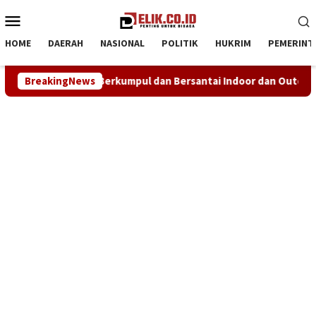
Loncat
Menu
ke
Mobile
konten
HOME
DAERAH
NASIONAL
POLITIK
HUKRIM
PEMERINT
ul dan Bersantai Indoor dan Outdoor
BreakingNews
NHRI–KADIN Karawa