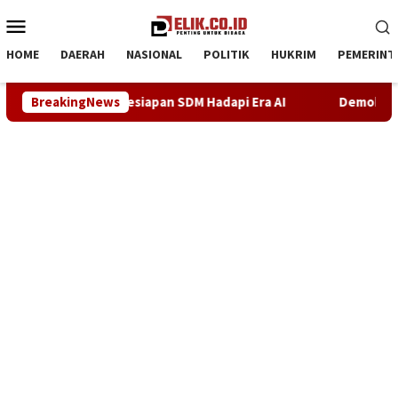
Loncat
Menu
ke
Mobile
konten
HOME
DAERAH
NASIONAL
POLITIK
HUKRIM
PEMERINT
n SDM Hadapi Era AI
BreakingNews
Demokrat Karawang Terus Bergerak 