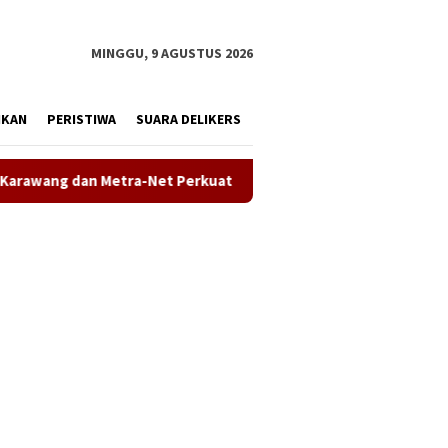
tutup
MINGGU, 9 AGUSTUS 2026
IKAN
PERISTIWA
SUARA DELIKERS
erkuat Kesiapan SDM Hadapi Era AI
Demokrat Karawang T