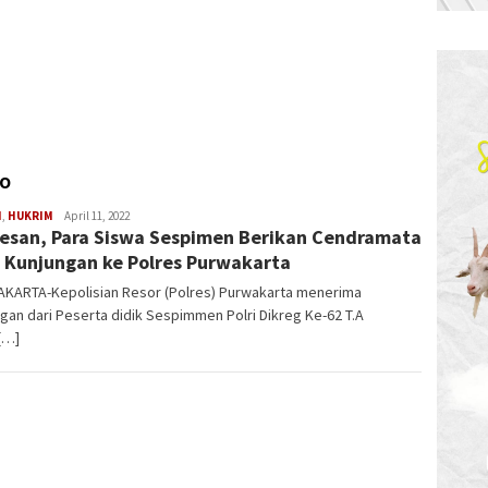
TO
H
,
HUKRIM
Latifudin
April 11, 2022
esan, Para Siswa Sespimen Berikan Cendramata
Manaf
 Kunjungan ke Polres Purwakarta
KARTA-Kepolisian Resor (Polres) Purwakarta menerima
gan dari Peserta didik Sespimmen Polri Dikreg Ke-62 T.A
[…]