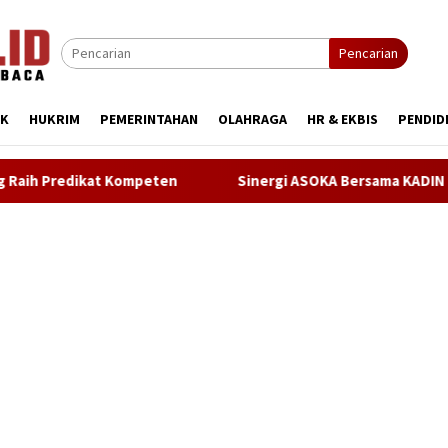
Pencarian
IK
HUKRIM
PEMERINTAHAN
OLAHRAGA
HR & EKBIS
PENDID
Sinergi ASOKA Bersama KADIN Karawang dan Metra-Net P