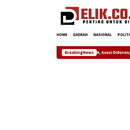
Loncat
tutup
ke
konten
HOME
DAERAH
NASIONAL
POLIT
petensi Manajemen SDM, Asesi Didorong Raih Predikat Kompeten
BreakingNews