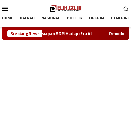
Loncat
Menu
ke
Mobile
konten
HOME
DAERAH
NASIONAL
POLITIK
HUKRIM
PEMERINT
 Hadapi Era AI
BreakingNews
Demokrat Karawang Terus Bergerak Bersi