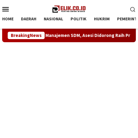
Loncat
Menu
ke
Mobile
konten
HOME
DAERAH
NASIONAL
POLITIK
HUKRIM
PEMERINT
asi Kompetensi Manajemen SDM, Asesi Didorong Raih Predikat K
BreakingNews