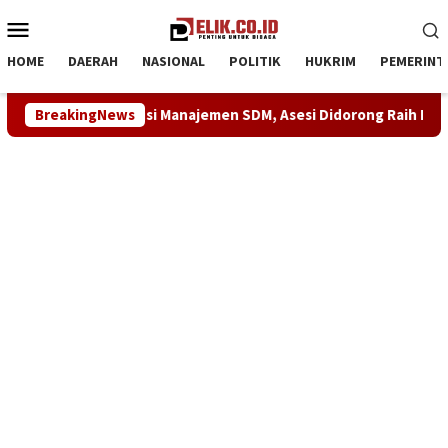
Loncat
Menu
ke
Mobile
konten
HOME
DAERAH
NASIONAL
POLITIK
HUKRIM
PEMERINT
asi Kompetensi Manajemen SDM, Asesi Didorong Raih Predikat K
BreakingNews