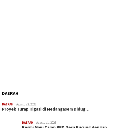
DAERAH
DAERAH
Agustus 2, 2026
Proyek Turap Irigasi di Medangasem Didug…
DAERAH
Agustus 1, 2026
Resmi Maju Calon BPD Desa Pucung dengan …