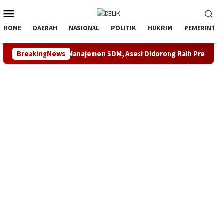
Loncat
Menu
ke
Mobile
konten
HOME
DAERAH
NASIONAL
POLITIK
HUKRIM
PEMERINT
asi Kompetensi Manajemen SDM, Asesi Didorong Raih Predikat K
BreakingNews