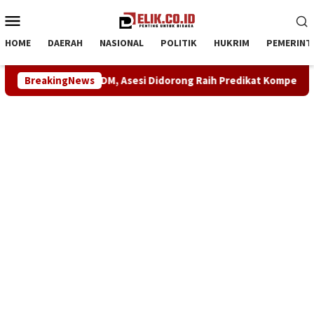
Loncat
Menu
ke
Mobile
konten
HOME
DAERAH
NASIONAL
POLITIK
HUKRIM
PEMERINT
i Didorong Raih Predikat Kompeten
BreakingNews
Sinergi ASOKA Bersa