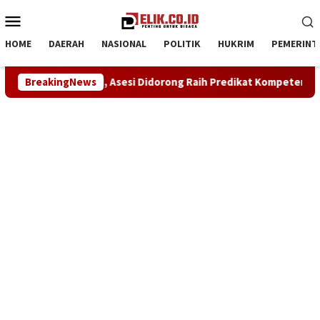
Loncat
Menu
ke
Mobile
konten
HOME
DAERAH
NASIONAL
POLITIK
HUKRIM
PEMERINT
idorong Raih Predikat Kompeten
BreakingNews
Sinergi ASOKA Bersama 