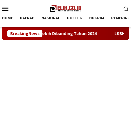
Loncat
Menu
ke
Mobile
konten
HOME
DAERAH
NASIONAL
POLITIK
HUKRIM
PEMERINT
ng Tahun 2024
BreakingNews
LKBH LPKSM Satria Desak Kejari Karawang