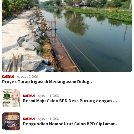
DAERAH
Agustus 2, 2026
Proyek Turap Irigasi di Medangasem Didug…
DAERAH
Agustus 1, 2026
Resmi Maju Calon BPD Desa Pucung dengan …
DAERAH
Agustus 1, 2026
Pengundian Nomor Urut Calon BPD Ciptamar…