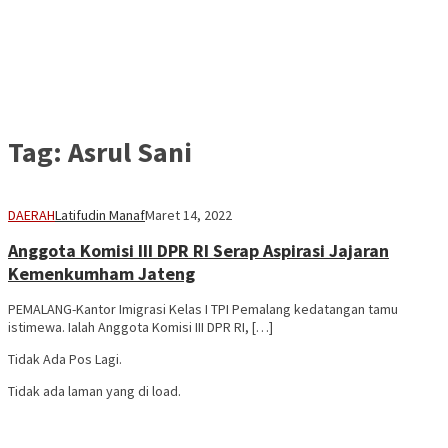
Tag:
Asrul Sani
DAERAH
Latifudin Manaf
Maret 14, 2022
Anggota Komisi III DPR RI Serap Aspirasi Jajaran
Kemenkumham Jateng
PEMALANG-Kantor Imigrasi Kelas I TPI Pemalang kedatangan tamu
istimewa. Ialah Anggota Komisi III DPR RI, […]
Tidak Ada Pos Lagi.
Tidak ada laman yang di load.