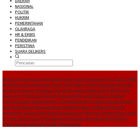
DAERAH
NASIONAL
POLITIK
HUKRIM
PEMERINTAHAN
OLAHRAGA
HR & EKBIS
PENDIDIKAN
PERISTIWA
SUARA DELIKERS
BreakingNews
Bupati Aep Apresiasi Kenaikan Dividen 2025 Perumdam Tirta Tarum, Naik
Rp3 Miliar Lebih Dibanding Tahun 2024
LKBH LPKSM Satria Desak Kejari
Karawang Segera Tetapkan Tersangka Kasus Dugaan KPR Fiktif yang
Menyeret PT BAS dan Oknum Pegawai BTN
Lantik Ratusan Pejabat
Fungsional dan Administrator, Pesan Bupati Aep Jalani Amanah dengan
Baik
Dinilai Belum Mendapatkan Keadilan Fiskal, Arif Dianto Dorong
Reformasi Alokasi Pajak bagi Karawang dan Prioritas Tenaga Kerja Lokal
Proyek Turap Irigasi di Medangasem Diduga Dikerjakan Ugal-Ugalan,
Tidak Pakai Kisdam dan Tidak Transparansi