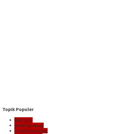
Topik Populer
delik.co.id
Berita Karawang
Pemkab Karawang