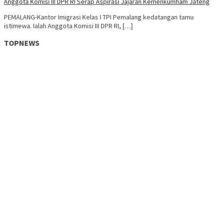
Anggota Komisi III DPR RI Serap Aspirasi Jajaran Kemenkumham Jateng
PEMALANG-Kantor Imigrasi Kelas I TPI Pemalang kedatangan tamu
istimewa. Ialah Anggota Komisi III DPR RI, […]
TOPNEWS