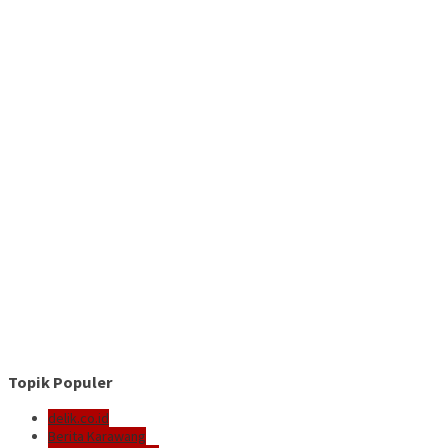
Topik Populer
delik.co.id
Berita Karawang