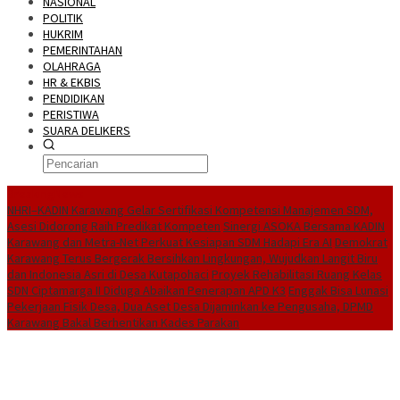
NASIONAL
POLITIK
HUKRIM
PEMERINTAHAN
OLAHRAGA
HR & EKBIS
PENDIDIKAN
PERISTIWA
SUARA DELIKERS
BreakingNews
NHRI–KADIN Karawang Gelar Sertifikasi Kompetensi Manajemen SDM,
Asesi Didorong Raih Predikat Kompeten
Sinergi ASOKA Bersama KADIN
Karawang dan Metra-Net Perkuat Kesiapan SDM Hadapi Era AI
Demokrat
Karawang Terus Bergerak Bersihkan Lingkungan, Wujudkan Langit Biru
dan Indonesia Asri di Desa Kutapohaci
Proyek Rehabilitasi Ruang Kelas
SDN Ciptamarga II Diduga Abaikan Penerapan APD K3
Enggak Bisa Lunasi
Pekerjaan Fisik Desa, Dua Aset Desa Dijaminkan ke Pengusaha, DPMD
Karawang Bakal Berhentikan Kades Parakan