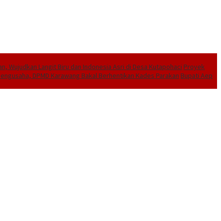
, Wujudkan Langit Biru dan Indonesia Asri di Desa Kutapohaci
Proyek
e Pengusaha, DPMD Karawang Bakal Berhentikan Kades Parakan
Bupati Aep