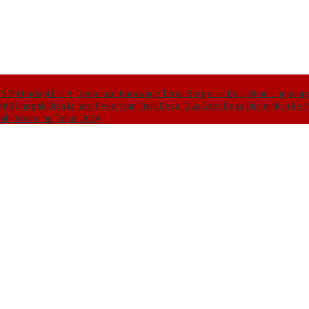
SDM Hadapi Era AI
Demokrat Karawang Terus Bergerak Bersihkan Lingkungan
D K3
Enggak Bisa Lunasi Pekerjaan Fisik Desa, Dua Aset Desa Dijaminkan k
bih Dibanding Tahun 2024