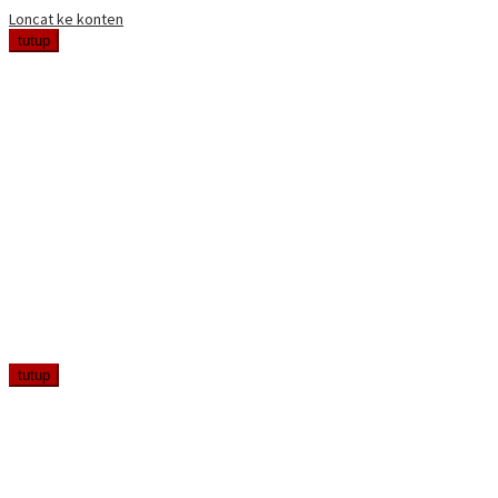
Loncat ke konten
tutup
tutup