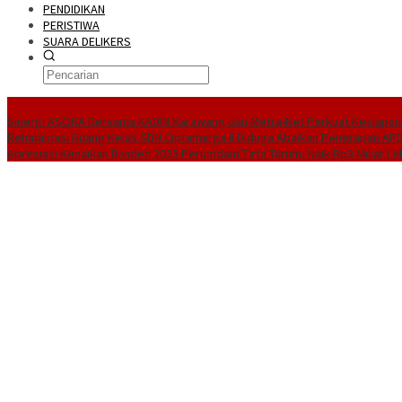
PENDIDIKAN
PERISTIWA
SUARA DELIKERS
BreakingNews
Sinergi ASOKA Bersama KADIN Karawang dan Metra-Net Perkuat Kesiapan 
Rehabilitasi Ruang Kelas SDN Ciptamarga II Diduga Abaikan Penerapan AP
Apresiasi Kenaikan Dividen 2025 Perumdam Tirta Tarum, Naik Rp3 Miliar Le