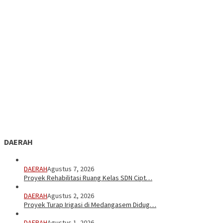
DAERAH
DAERAH
Agustus 7, 2026
Proyek Rehabilitasi Ruang Kelas SDN Cipt…
DAERAH
Agustus 2, 2026
Proyek Turap Irigasi di Medangasem Didug…
DAERAH
Agustus 1, 2026