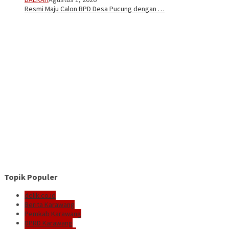
Resmi Maju Calon BPD Desa Pucung dengan …
Topik Populer
delik.co.id
Berita Karawang
Pemkab Karawang
DPRD Karawang