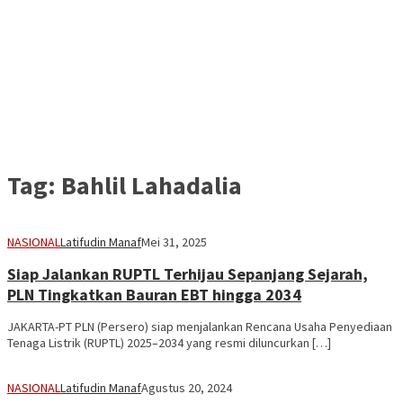
Tag:
Bahlil Lahadalia
NASIONAL
Latifudin Manaf
Mei 31, 2025
Siap Jalankan RUPTL Terhijau Sepanjang Sejarah,
PLN Tingkatkan Bauran EBT hingga 2034
JAKARTA-PT PLN (Persero) siap menjalankan Rencana Usaha Penyediaan
Tenaga Listrik (RUPTL) 2025–2034 yang resmi diluncurkan […]
NASIONAL
Latifudin Manaf
Agustus 20, 2024