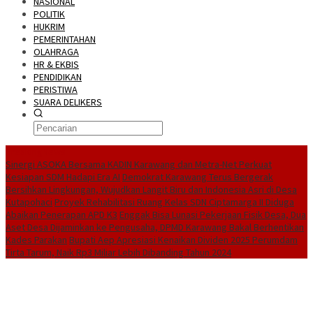
NASIONAL
POLITIK
HUKRIM
PEMERINTAHAN
OLAHRAGA
HR & EKBIS
PENDIDIKAN
PERISTIWA
SUARA DELIKERS
BreakingNews
Sinergi ASOKA Bersama KADIN Karawang dan Metra-Net Perkuat
Kesiapan SDM Hadapi Era AI
Demokrat Karawang Terus Bergerak
Bersihkan Lingkungan, Wujudkan Langit Biru dan Indonesia Asri di Desa
Kutapohaci
Proyek Rehabilitasi Ruang Kelas SDN Ciptamarga II Diduga
Abaikan Penerapan APD K3
Enggak Bisa Lunasi Pekerjaan Fisik Desa, Dua
Aset Desa Dijaminkan ke Pengusaha, DPMD Karawang Bakal Berhentikan
Kades Parakan
Bupati Aep Apresiasi Kenaikan Dividen 2025 Perumdam
Tirta Tarum, Naik Rp3 Miliar Lebih Dibanding Tahun 2024