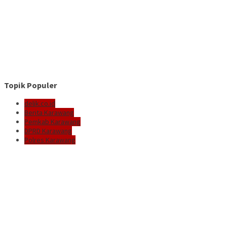
Topik Populer
delik.co.id
Berita Karawang
Pemkab Karawang
DPRD Karawang
Polres Karawang