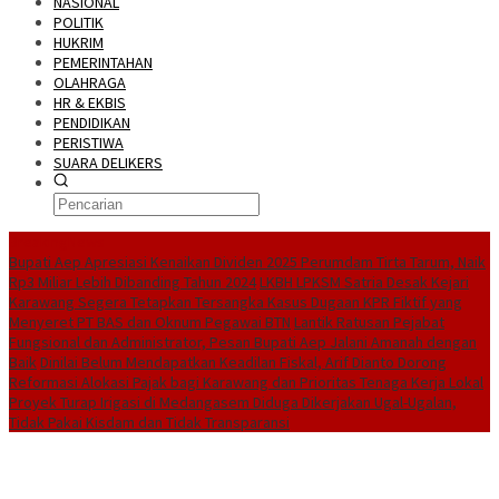
NASIONAL
POLITIK
HUKRIM
PEMERINTAHAN
OLAHRAGA
HR & EKBIS
PENDIDIKAN
PERISTIWA
SUARA DELIKERS
BreakingNews
Bupati Aep Apresiasi Kenaikan Dividen 2025 Perumdam Tirta Tarum, Naik
Rp3 Miliar Lebih Dibanding Tahun 2024
LKBH LPKSM Satria Desak Kejari
Karawang Segera Tetapkan Tersangka Kasus Dugaan KPR Fiktif yang
Menyeret PT BAS dan Oknum Pegawai BTN
Lantik Ratusan Pejabat
Fungsional dan Administrator, Pesan Bupati Aep Jalani Amanah dengan
Baik
Dinilai Belum Mendapatkan Keadilan Fiskal, Arif Dianto Dorong
Reformasi Alokasi Pajak bagi Karawang dan Prioritas Tenaga Kerja Lokal
Proyek Turap Irigasi di Medangasem Diduga Dikerjakan Ugal-Ugalan,
Tidak Pakai Kisdam dan Tidak Transparansi