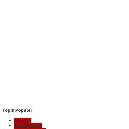
Topik Populer
delik.co.id
Berita Karawang