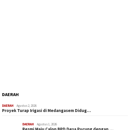
DAERAH
DAERAH
Agustus 2, 2026
Proyek Turap Irigasi di Medangasem Didug…
DAERAH
Agustus 1, 2026
Resmi Maju Calon BPD Desa Pucung dengan …