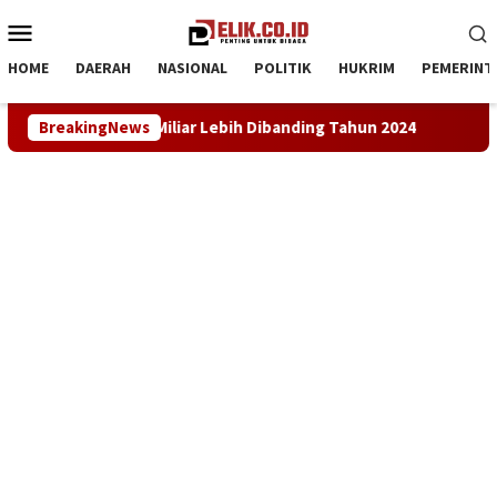
Loncat
Menu
ke
Mobile
konten
HOME
DAERAH
NASIONAL
POLITIK
HUKRIM
PEMERINT
liar Lebih Dibanding Tahun 2024
BreakingNews
LKBH LPKSM Satria Desa