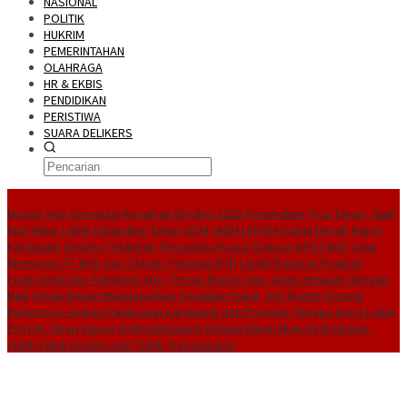
NASIONAL
POLITIK
HUKRIM
PEMERINTAHAN
OLAHRAGA
HR & EKBIS
PENDIDIKAN
PERISTIWA
SUARA DELIKERS
BreakingNews
Bupati Aep Apresiasi Kenaikan Dividen 2025 Perumdam Tirta Tarum, Naik
Rp3 Miliar Lebih Dibanding Tahun 2024
LKBH LPKSM Satria Desak Kejari
Karawang Segera Tetapkan Tersangka Kasus Dugaan KPR Fiktif yang
Menyeret PT BAS dan Oknum Pegawai BTN
Lantik Ratusan Pejabat
Fungsional dan Administrator, Pesan Bupati Aep Jalani Amanah dengan
Baik
Dinilai Belum Mendapatkan Keadilan Fiskal, Arif Dianto Dorong
Reformasi Alokasi Pajak bagi Karawang dan Prioritas Tenaga Kerja Lokal
Proyek Turap Irigasi di Medangasem Diduga Dikerjakan Ugal-Ugalan,
Tidak Pakai Kisdam dan Tidak Transparansi