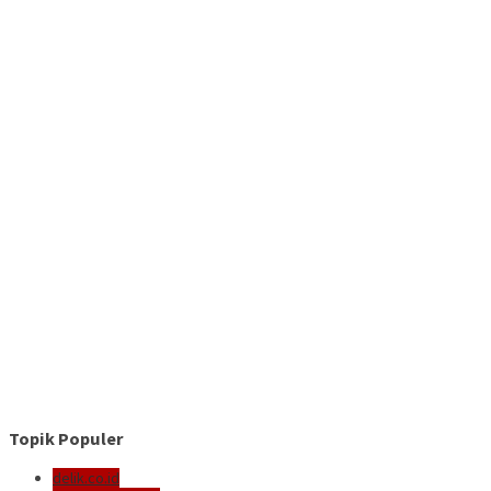
Topik Populer
delik.co.id