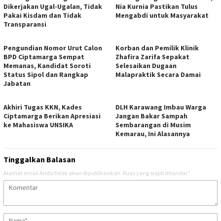
Dikerjakan Ugal-Ugalan, Tidak
Nia Kurnia Pastikan Tulus
Pakai Kisdam dan Tidak
Mengabdi untuk Masyarakat
Transparansi
Pengundian Nomor Urut Calon
Korban dan Pemilik Klinik
BPD Ciptamarga Sempat
Zhafira Zarifa Sepakat
Memanas, Kandidat Soroti
Selesaikan Dugaan
Status Sipol dan Rangkap
Malapraktik Secara Damai
Jabatan
Akhiri Tugas KKN, Kades
DLH Karawang Imbau Warga
Ciptamarga Berikan Apresiasi
Jangan Bakar Sampah
ke Mahasiswa UNSIKA
Sembarangan di Musim
Kemarau, Ini Alasannya
Tinggalkan Balasan
Alamat email Anda tidak akan dipublikasikan.
Ruas yang wajib ditandai
*