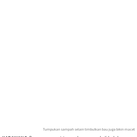
Tumpukan sampah selain timbulkan bau juga bikin macet