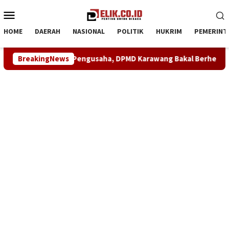
Loncat
Menu
ke
Mobile
konten
HOME
DAERAH
NASIONAL
POLITIK
HUKRIM
PEMERINT
minkan ke Pengusaha, DPMD Karawang Bakal Berhentikan Kades Pa
BreakingNews