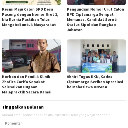
Resmi Maju Calon BPD Desa
Pengundian Nomor Urut Calon
Pucung dengan Nomor Urut 1,
BPD Ciptamarga Sempat
Nia Kurnia Pastikan Tulus
Memanas, Kandidat Soroti
Mengabdi untuk Masyarakat
Status Sipol dan Rangkap
Jabatan
Korban dan Pemilik Klinik
Akhiri Tugas KKN, Kades
Zhafira Zarifa Sepakat
Ciptamarga Berikan Apresiasi
Selesaikan Dugaan
ke Mahasiswa UNSIKA
Malapraktik Secara Damai
Tinggalkan Balasan
Alamat email Anda tidak akan dipublikasikan.
Ruas yang wajib ditandai
*