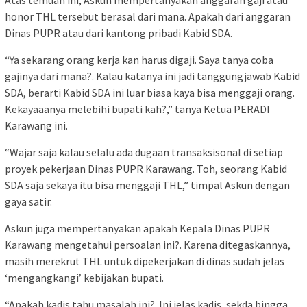
Atas temuan ini, Askun mempertanyakan anggaran gaji atau
honor THL tersebut berasal dari mana. Apakah dari anggaran
Dinas PUPR atau dari kantong pribadi Kabid SDA.
“Ya sekarang orang kerja kan harus digaji. Saya tanya coba
gajinya dari mana?. Kalau katanya ini jadi tanggungjawab Kabid
SDA, berarti Kabid SDA ini luar biasa kaya bisa menggaji orang.
Kekayaaanya melebihi bupati kah?,” tanya Ketua PERADI
Karawang ini.
“Wajar saja kalau selalu ada dugaan transaksisonal di setiap
proyek pekerjaan Dinas PUPR Karawang. Toh, seorang Kabid
SDA saja sekaya itu bisa menggaji THL,” timpal Askun dengan
gaya satir.
Askun juga mempertanyakan apakah Kepala Dinas PUPR
Karawang mengetahui persoalan ini?. Karena ditegaskannya,
masih merekrut THL untuk dipekerjakan di dinas sudah jelas
‘mengangkangi’ kebijakan bupati.
“Apakah kadis tahu masalah ini?. Ini jelas kadis, sekda bingga