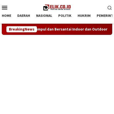
Loncat
Menu
ke
Mobile
konten
HOME
DAERAH
NASIONAL
POLITIK
HUKRIM
PEMERINT
rsantai Indoor dan Outdoor
BreakingNews
NHRI–KADIN Karawang Gelar 