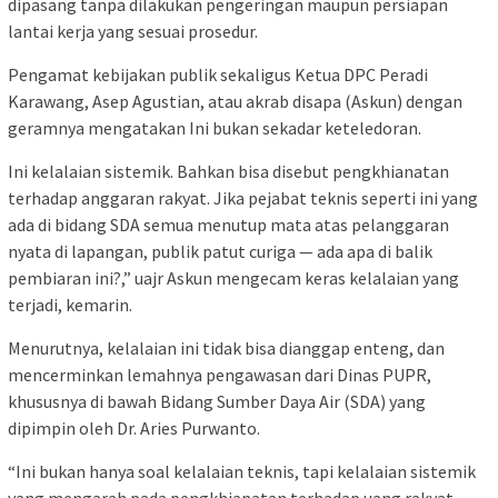
dipasang tanpa dilakukan pengeringan maupun persiapan
lantai kerja yang sesuai prosedur.
Pengamat kebijakan publik sekaligus Ketua DPC Peradi
Karawang, Asep Agustian, atau akrab disapa (Askun) dengan
geramnya mengatakan Ini bukan sekadar keteledoran.
Ini kelalaian sistemik. Bahkan bisa disebut pengkhianatan
terhadap anggaran rakyat. Jika pejabat teknis seperti ini yang
ada di bidang SDA semua menutup mata atas pelanggaran
nyata di lapangan, publik patut curiga — ada apa di balik
pembiaran ini?,” uajr Askun mengecam keras kelalaian yang
terjadi, kemarin.
Menurutnya, kelalaian ini tidak bisa dianggap enteng, dan
mencerminkan lemahnya pengawasan dari Dinas PUPR,
khususnya di bawah Bidang Sumber Daya Air (SDA) yang
dipimpin oleh Dr. Aries Purwanto.
“Ini bukan hanya soal kelalaian teknis, tapi kelalaian sistemik
yang mengarah pada pengkhianatan terhadap uang rakyat.