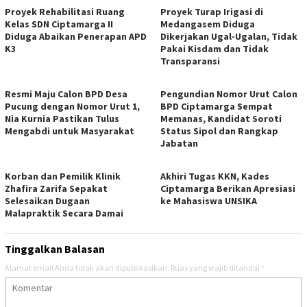
Proyek Rehabilitasi Ruang
Proyek Turap Irigasi di
Kelas SDN Ciptamarga II
Medangasem Diduga
Diduga Abaikan Penerapan APD
Dikerjakan Ugal-Ugalan, Tidak
K3
Pakai Kisdam dan Tidak
Transparansi
Resmi Maju Calon BPD Desa
Pengundian Nomor Urut Calon
Pucung dengan Nomor Urut 1,
BPD Ciptamarga Sempat
Nia Kurnia Pastikan Tulus
Memanas, Kandidat Soroti
Mengabdi untuk Masyarakat
Status Sipol dan Rangkap
Jabatan
Korban dan Pemilik Klinik
Akhiri Tugas KKN, Kades
Zhafira Zarifa Sepakat
Ciptamarga Berikan Apresiasi
Selesaikan Dugaan
ke Mahasiswa UNSIKA
Malapraktik Secara Damai
Tinggalkan Balasan
Alamat email Anda tidak akan dipublikasikan.
Ruas yang wajib ditandai
*