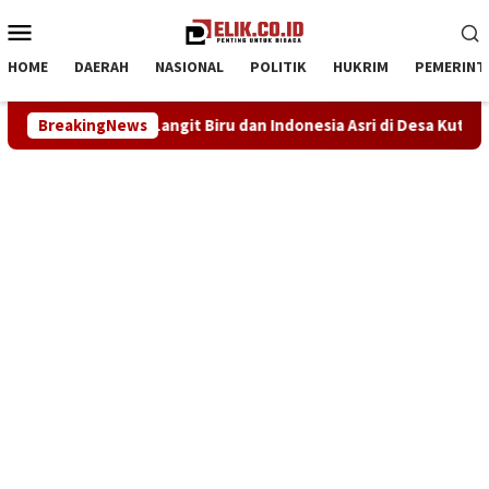
Loncat
Menu
ke
Mobile
konten
HOME
DAERAH
NASIONAL
POLITIK
HUKRIM
PEMERINT
udkan Langit Biru dan Indonesia Asri di Desa Kutapohaci
BreakingNews