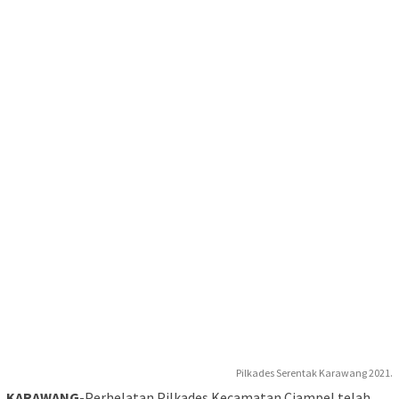
Pilkades Serentak Karawang 2021.
KARAWANG
-Perhelatan Pilkades Kecamatan Ciampel telah