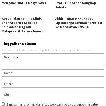
Mengabdi untuk Masyarakat
Status Sipol dan Rangkap
Jabatan
Korban dan Pemilik Klinik
Akhiri Tugas KKN, Kades
Zhafira Zarifa Sepakat
Ciptamarga Berikan Apresiasi
Selesaikan Dugaan
ke Mahasiswa UNSIKA
Malapraktik Secara Damai
Tinggalkan Balasan
Alamat email Anda tidak akan dipublikasikan.
Ruas yang wajib ditandai
*
Simpan nama, email, dan situs web saya pada peramban ini untuk