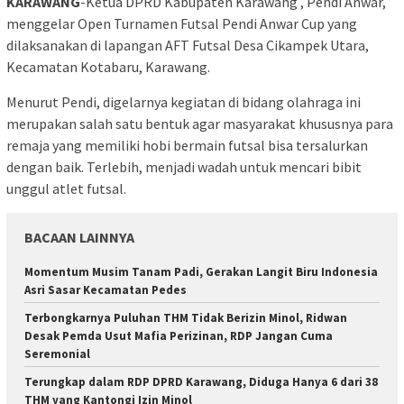
KARAWANG
-Ketua DPRD Kabupaten Karawang , Pendi Anwar,
menggelar Open Turnamen Futsal Pendi Anwar Cup yang
dilaksanakan di lapangan AFT Futsal Desa Cikampek Utara,
Kecamatan Kotabaru, Karawang.
Menurut Pendi, digelarnya kegiatan di bidang olahraga ini
merupakan salah satu bentuk agar masyarakat khususnya para
remaja yang memiliki hobi bermain futsal bisa tersalurkan
dengan baik. Terlebih, menjadi wadah untuk mencari bibit
unggul atlet futsal.
BACAAN LAINNYA
Momentum Musim Tanam Padi, Gerakan Langit Biru Indonesia
Asri Sasar Kecamatan Pedes
Terbongkarnya Puluhan THM Tidak Berizin Minol, Ridwan
Desak Pemda Usut Mafia Perizinan, RDP Jangan Cuma
Seremonial
Terungkap dalam RDP DPRD Karawang, Diduga Hanya 6 dari 38
THM yang Kantongi Izin Minol