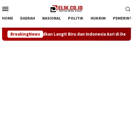
Loncat
Menu
ke
Mobile
konten
HOME
DAERAH
NASIONAL
POLITIK
HUKRIM
PEMERINT
 Wujudkan Langit Biru dan Indonesia Asri di Desa Kutapohaci
BreakingNews