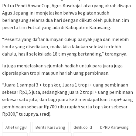
Putra Pendi Anwar Cup, Agus Kusdrajat atau yang akrab disapa
Agus Jepang ini menjelaskan bahwa kegiatan sudah
berlangsung selama dua hari dengan diikuti oleh puluhan tim
peserta tim Futsal yang ada di Kabupaten Karawang.
“Peserta yang daftar lumayan cukup banyak juga dan melebih
kouta yang disediakan, maka kita lakukan seleksi terlebih
dahulu, hasil seleksi ada 18 tim yang bertanding,” terangnya.
Ia juga menjelaskan sejumlah hadiah untuk para juara juga
dipersiapkan tropi maupun hariah uang pembinaan.
“Juara 1 sampai 3 + top skor, Juara 1 tropi + uang pembinaan
sebesar Rp1,5 juta, sedangkang juara 2 tropi + uang pembinaan
sebesar satu juta, dan bagi juara ke 3 mendapatkan tropi+ uang
pembinaan sebesar Rp700 ribu rupiah serta top skor sebesar
Rp300,” tutupnya. (
red
).
Atlet unggul
Berita Karawang
delik.co.id
DPRD Karawang