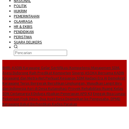
NASIONAL
POLITIK
HUKRIM
PEMERINTAHAN
OLAHRAGA
HR & EKBIS
PENDIDIKAN
PERISTIWA
SUARA DELIKERS
BreakingNews
NHRI–KADIN Karawang Gelar Sertifikasi Kompetensi Manajemen SDM,
Asesi Didorong Raih Predikat Kompeten
Sinergi ASOKA Bersama KADIN
Karawang dan Metra-Net Perkuat Kesiapan SDM Hadapi Era AI
Demokrat
Karawang Terus Bergerak Bersihkan Lingkungan, Wujudkan Langit Biru
dan Indonesia Asri di Desa Kutapohaci
Proyek Rehabilitasi Ruang Kelas
SDN Ciptamarga II Diduga Abaikan Penerapan APD K3
Enggak Bisa Lunasi
Pekerjaan Fisik Desa, Dua Aset Desa Dijaminkan ke Pengusaha, DPMD
Karawang Bakal Berhentikan Kades Parakan