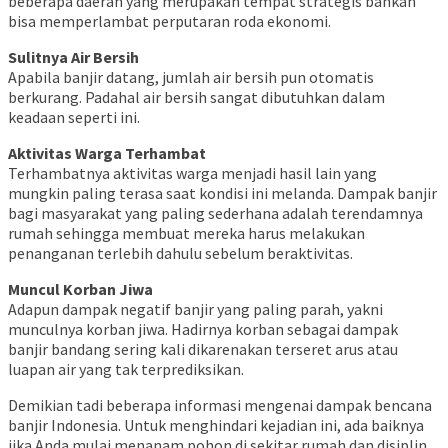
beberapa daerah yang merupakan tempat strategis bahkan
bisa memperlambat perputaran roda ekonomi.
Sulitnya Air Bersih
Apabila banjir datang, jumlah air bersih pun otomatis
berkurang. Padahal air bersih sangat dibutuhkan dalam
keadaan seperti ini.
Aktivitas Warga Terhambat
Terhambatnya aktivitas warga menjadi hasil lain yang
mungkin paling terasa saat kondisi ini melanda. Dampak banjir
bagi masyarakat yang paling sederhana adalah terendamnya
rumah sehingga membuat mereka harus melakukan
penanganan terlebih dahulu sebelum beraktivitas.
Muncul Korban Jiwa
Adapun dampak negatif banjir yang paling parah, yakni
munculnya korban jiwa. Hadirnya korban sebagai dampak
banjir bandang sering kali dikarenakan terseret arus atau
luapan air yang tak terprediksikan.
Demikian tadi beberapa informasi mengenai dampak bencana
banjir Indonesia. Untuk menghindari kejadian ini, ada baiknya
jika Anda mulai menanam pohon di sekitar rumah dan disiplin