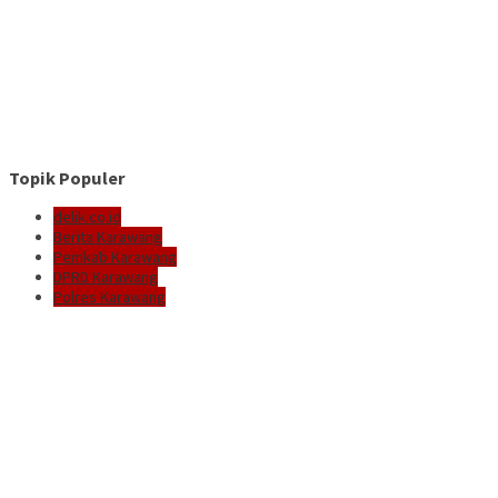
Topik Populer
delik.co.id
Berita Karawang
Pemkab Karawang
DPRD Karawang
Polres Karawang