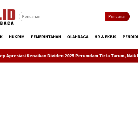
Pencarian
IK
HUKRIM
PEMERINTAHAN
OLAHRAGA
HR & EKBIS
PENDID
kan Dividen 2025 Perumdam Tirta Tarum, Naik Rp3 Miliar Lebih D