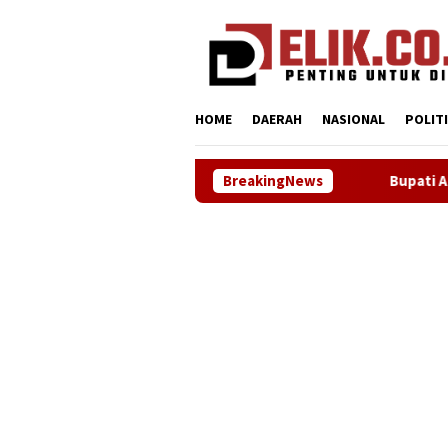
Loncat
tutup
ke
konten
HOME
DAERAH
NASIONAL
POLIT
BreakingNews
Bupati Aep Apresiasi Kenai