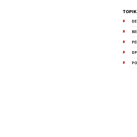
TOPIK
DE
BE
PE
DP
PO