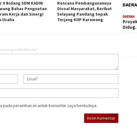
r II Bidang SDM KADIN
Rencana Pembangunannya
DAER
wang Bahas Penguatan
Disoal Masyarakat, Berikut
ram Kerja dan Sinergi
Selayang Pandang Sepak
DAERAH
a Usaha
Terjang KIIP Karawang
Proyek
Didug
as yang wajib ditandai
*
a pada peramban ini untuk komentar saya berikutnya.