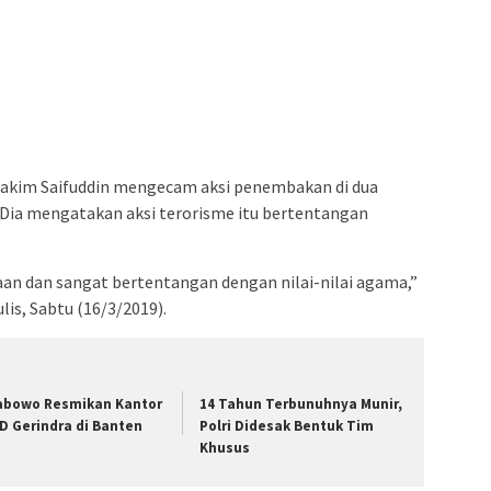
akim Saifuddin mengecam aksi penembakan di dua
. Dia mengatakan aksi terorisme itu bertentangan
aan dan sangat bertentangan dengan nilai-nilai agama,”
is, Sabtu (16/3/2019).
abowo Resmikan Kantor
14 Tahun Terbunuhnya Munir,
D Gerindra di Banten
Polri Didesak Bentuk Tim
Khusus