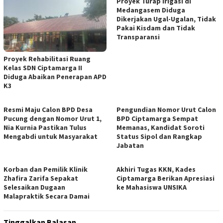
Proyek Turap Irigasi di
Medangasem Diduga
Dikerjakan Ugal-Ugalan, Tidak
Pakai Kisdam dan Tidak
Transparansi
Proyek Rehabilitasi Ruang
Kelas SDN Ciptamarga II
Diduga Abaikan Penerapan APD
K3
Resmi Maju Calon BPD Desa
Pengundian Nomor Urut Calon
Pucung dengan Nomor Urut 1,
BPD Ciptamarga Sempat
Nia Kurnia Pastikan Tulus
Memanas, Kandidat Soroti
Mengabdi untuk Masyarakat
Status Sipol dan Rangkap
Jabatan
Korban dan Pemilik Klinik
Akhiri Tugas KKN, Kades
Zhafira Zarifa Sepakat
Ciptamarga Berikan Apresiasi
Selesaikan Dugaan
ke Mahasiswa UNSIKA
Malapraktik Secara Damai
Tinggalkan Balasan