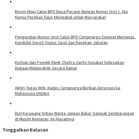
Resmi Maju Calon BPD Desa Pucung dengan Nomor Urut 1, Nia
Kurnia Pastikan Tulus Mengabdi untuk Masyarakat
Pengundian Nomor Urut Calon BPD Ciptamarga Sempat Memanas,
Kandidat Soroti Status Sipol dan Rangkap Jabatan
Korban dan Pemilik Klinik Zhafira Zarifa Sepakat Selesaikan
Dugaan Malapraktik Secara Damai
Akhiri Tugas KKN, Kades Ciptamarga Berikan Apresiasi ke
Mahasiswa UNSIKA
DLH Karawang Imbau Warga Jangan Bakar Sampah Sembarangan
di Musim Kemarau, Ini Alasannya
Tinggalkan Balasan