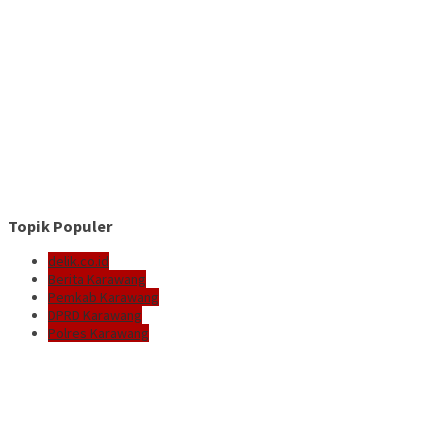
Topik Populer
delik.co.id
Berita Karawang
Pemkab Karawang
DPRD Karawang
Polres Karawang