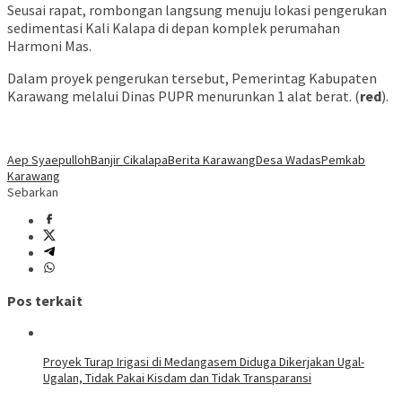
Seusai rapat, rombongan langsung menuju lokasi pengerukan
sedimentasi Kali Kalapa di depan komplek perumahan
Harmoni Mas.
Dalam proyek pengerukan tersebut, Pemerintag Kabupaten
Karawang melalui Dinas PUPR menurunkan 1 alat berat. (
red
).
Aep Syaepulloh
Banjir Cikalapa
Berita Karawang
Desa Wadas
Pemkab
Karawang
Sebarkan
Pos terkait
Proyek Turap Irigasi di Medangasem Diduga Dikerjakan Ugal-
Ugalan, Tidak Pakai Kisdam dan Tidak Transparansi