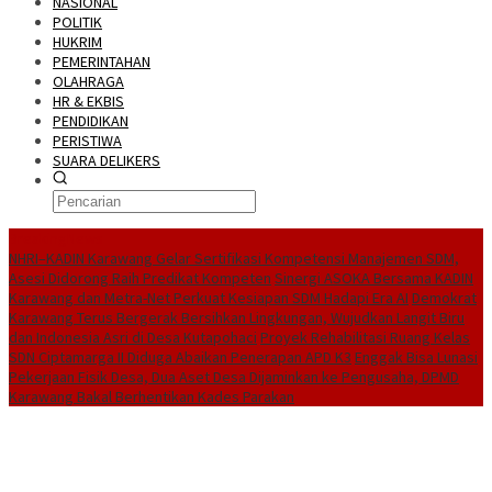
NASIONAL
POLITIK
HUKRIM
PEMERINTAHAN
OLAHRAGA
HR & EKBIS
PENDIDIKAN
PERISTIWA
SUARA DELIKERS
BreakingNews
NHRI–KADIN Karawang Gelar Sertifikasi Kompetensi Manajemen SDM,
Asesi Didorong Raih Predikat Kompeten
Sinergi ASOKA Bersama KADIN
Karawang dan Metra-Net Perkuat Kesiapan SDM Hadapi Era AI
Demokrat
Karawang Terus Bergerak Bersihkan Lingkungan, Wujudkan Langit Biru
dan Indonesia Asri di Desa Kutapohaci
Proyek Rehabilitasi Ruang Kelas
SDN Ciptamarga II Diduga Abaikan Penerapan APD K3
Enggak Bisa Lunasi
Pekerjaan Fisik Desa, Dua Aset Desa Dijaminkan ke Pengusaha, DPMD
Karawang Bakal Berhentikan Kades Parakan