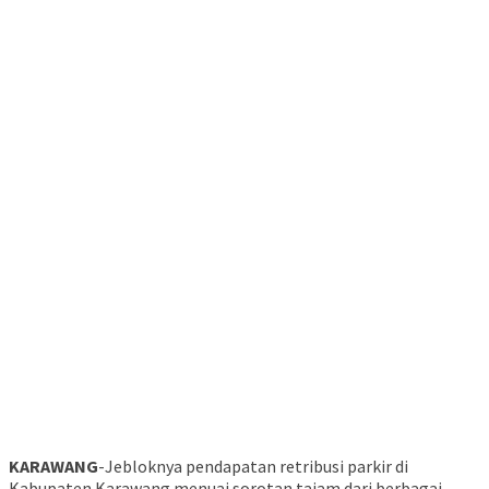
KARAWANG
-Jebloknya pendapatan retribusi parkir di
Kabupaten Karawang menuai sorotan tajam dari berbagai