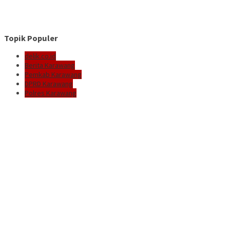
Topik Populer
delik.co.id
Berita Karawang
Pemkab Karawang
DPRD Karawang
Polres Karawang