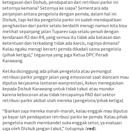
ketegasan dari Dishub, pendapatan dari retribusi parkir ini
setornya kemana? Setornya ke siapa? Sementara ada
perjanjian antara pengelola dengan pemda, dalam hal ini
Dishub, tapi ketika pengelola parkir ini sudah mendapatkan
penghasilan dari parkir selalu berdalih merugi namun kita bisa
melihat sepanjang jalan Tuparev saja selalu penuh dengan
kendaraan R2 dan R4, yang semua itu tidak ada batasan dan
ketentuan dan terkadang tidak ada karcis, ruginya dimana?
Kalau ngaku merugi berarti pemda dikadali sama pengelola
(pihak ketiga),” tegasnya yang juga Ketua DPC Peradi
Karawang.
Ketika disinggung ada pihak pengelola atau pemungut
retribusi parkir pinggir jalan yang emosional saat diancam mau
diputus kerjasama lantaran wanprestasi, Askun menegaskan
kepada Dishub Karawang untuk tidak takut atau mundur
karena kebocoran atau tidak tercapainya PAD dari sektor
retribusi parkir akibat ulah mereka (pengelola/pihak ketiga).
“Biarkan saja mereka marah-marah, kalau enggak mau diputus
ya bayar lah pendapatan retribusi parkir ke pemda. Kalau pihak
pengelola masih membandel suka enggak setor, ya evaluasi
saja oleh DIshub jangan takut,” tutupnya. (
red
).