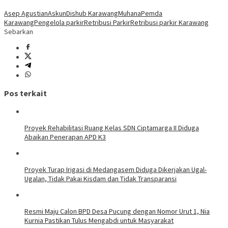
Asep Agustian
Askun
Dishub Karawang
Muhana
Pemda
Karawang
Pengelola parkir
Retribusi Parkir
Retribusi parkir Karawang
Sebarkan
Pos terkait
Proyek Rehabilitasi Ruang Kelas SDN Ciptamarga II Diduga
Abaikan Penerapan APD K3
Proyek Turap Irigasi di Medangasem Diduga Dikerjakan Ugal-
Ugalan, Tidak Pakai Kisdam dan Tidak Transparansi
Resmi Maju Calon BPD Desa Pucung dengan Nomor Urut 1, Nia
Kurnia Pastikan Tulus Mengabdi untuk Masyarakat