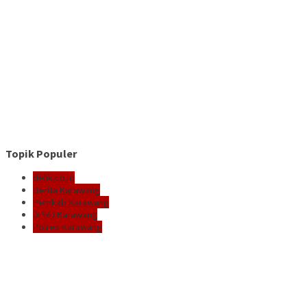
Topik Populer
delik.co.id
Berita Karawang
Pemkab Karawang
DPRD Karawang
Polres Karawang