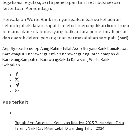
legalisasi regulasi, serta penerapan tarif retribusi sesuai
ketentuan Kemendagri.
Perwakilan World Bank menyampaikan bahwa kehadiran
seluruh pihak dalam rapat tersebut menunjukkan komitmen
bersama dan kolaborasi yang baik antara pemerintah pusat
dan daerah dalam penanganan permasalahan sampah. (
red
).
Aep Syaepuloh
Asep Aang Rahmatullah
Asep Suryana
Bank Dunia
Bupati
Karawang
DLH Karawang
Pemkab Karawang
Penguatan sampah di
Karawang
Sampah di Karawang
Sekda Karawang
World Bank
Sebarkan
Pos terkait
Bupati Aep Apresiasi Kenaikan Dividen 2025 Perumdam Tirta
Tarum, Naik Rp3 Miliar Lebih Dibanding Tahun 2024