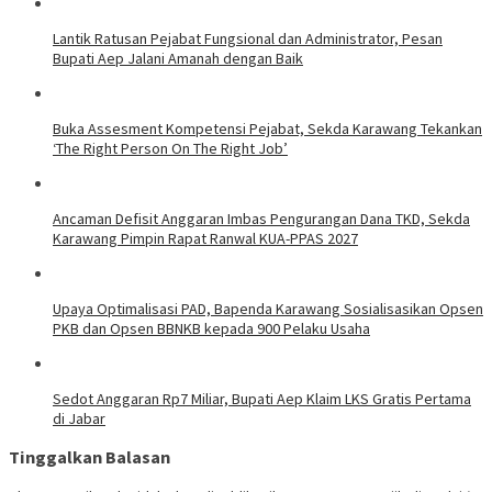
Lantik Ratusan Pejabat Fungsional dan Administrator, Pesan
Bupati Aep Jalani Amanah dengan Baik
Buka Assesment Kompetensi Pejabat, Sekda Karawang Tekankan
‘The Right Person On The Right Job’
Ancaman Defisit Anggaran Imbas Pengurangan Dana TKD, Sekda
Karawang Pimpin Rapat Ranwal KUA-PPAS 2027
Upaya Optimalisasi PAD, Bapenda Karawang Sosialisasikan Opsen
PKB dan Opsen BBNKB kepada 900 Pelaku Usaha
Sedot Anggaran Rp7 Miliar, Bupati Aep Klaim LKS Gratis Pertama
di Jabar
Tinggalkan Balasan