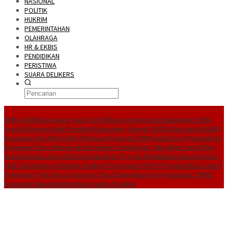
NASIONAL
POLITIK
HUKRIM
PEMERINTAHAN
OLAHRAGA
HR & EKBIS
PENDIDIKAN
PERISTIWA
SUARA DELIKERS
BreakingNews
NHRI–KADIN Karawang Gelar Sertifikasi Kompetensi Manajemen SDM,
Asesi Didorong Raih Predikat Kompeten
Sinergi ASOKA Bersama KADIN
Karawang dan Metra-Net Perkuat Kesiapan SDM Hadapi Era AI
Demokrat
Karawang Terus Bergerak Bersihkan Lingkungan, Wujudkan Langit Biru
dan Indonesia Asri di Desa Kutapohaci
Proyek Rehabilitasi Ruang Kelas
SDN Ciptamarga II Diduga Abaikan Penerapan APD K3
Enggak Bisa Lunasi
Pekerjaan Fisik Desa, Dua Aset Desa Dijaminkan ke Pengusaha, DPMD
Karawang Bakal Berhentikan Kades Parakan