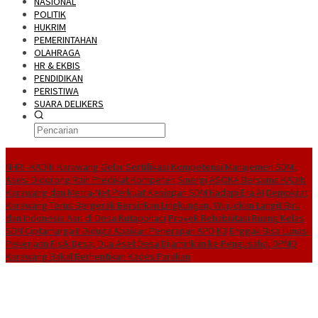
NASIONAL
POLITIK
HUKRIM
PEMERINTAHAN
OLAHRAGA
HR & EKBIS
PENDIDIKAN
PERISTIWA
SUARA DELIKERS
BreakingNews
NHRI–KADIN Karawang Gelar Sertifikasi Kompetensi Manajemen SDM,
Asesi Didorong Raih Predikat Kompeten
Sinergi ASOKA Bersama KADIN
Karawang dan Metra-Net Perkuat Kesiapan SDM Hadapi Era AI
Demokrat
Karawang Terus Bergerak Bersihkan Lingkungan, Wujudkan Langit Biru
dan Indonesia Asri di Desa Kutapohaci
Proyek Rehabilitasi Ruang Kelas
SDN Ciptamarga II Diduga Abaikan Penerapan APD K3
Enggak Bisa Lunasi
Pekerjaan Fisik Desa, Dua Aset Desa Dijaminkan ke Pengusaha, DPMD
Karawang Bakal Berhentikan Kades Parakan