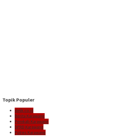
Topik Populer
delik.co.id
Berita Karawang
Pemkab Karawang
DPRD Karawang
Polres Karawang