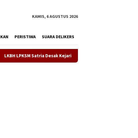
tutup
KAMIS, 6 AGUSTUS 2026
IKAN
PERISTIWA
SUARA DELIKERS
jari Karawang Segera Tetapkan Tersangka Kasus Dugaan KPR Fik