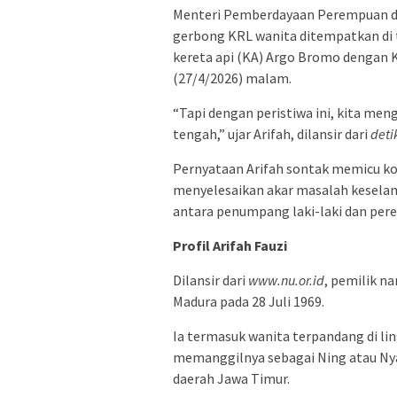
Menteri Pemberdayaan Perempuan da
gerbong KRL wanita ditempatkan di 
kereta api (KA) Argo Bromo dengan KR
(27/4/2026) malam.
“Tapi dengan peristiwa ini, kita men
tengah,” ujar Arifah, dilansir dari
deti
Pernyataan Arifah sontak memicu kon
menyelesaikan akar masalah kesela
antara penumpang laki-laki dan per
Profil Arifah Fauzi
Dilansir dari
www.nu.or.id
, pemilik na
Madura pada 28 Juli 1969.
Ia termasuk wanita terpandang di li
memanggilnya sebagai Ning atau Nya
daerah Jawa Timur.