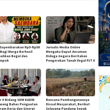
Sayembarakan Rp5-Rp50
Jurnalis Media Online
 Bagi Warga Berhasil
Mengaku Dapat Ancaman
uhkan Begal dan
Diduga Gegara Beritakan
ampok
Pengerukan Tanah Ilegal PJT II
r II Bidang SDM KADIN
Rencana Pembangunannya
wang Bahas Penguatan
Disoal Masyarakat, Berikut
ram Kerja dan Sinergi
Selayang Pandang Sepak