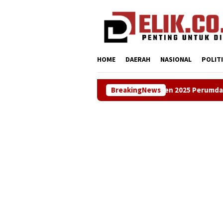
Loncat
tutup
ke
konten
HOME
DAERAH
NASIONAL
POLIT
si Kenaikan Dividen 2025 Perumdam Tirta Tarum, Naik Rp3 Miliar
BreakingNews