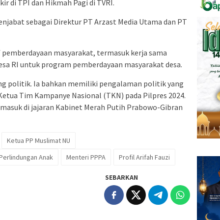
ikir di TPI dan Hikmah Pagi di TVRI.
menjabat sebagai Direktur PT Arzast Media Utama dan PT
atif pemberdayaan masyarakat, termasuk kerja sama
sa RI untuk program pemberdayaan masyarakat desa.
ang politik. Ia bahkan memiliki pengalaman politik yang
l Ketua Tim Kampanye Nasional (TKN) pada Pilpres 2024.
 masuk di jajaran Kabinet Merah Putih Prabowo-Gibran
Ketua PP Muslimat NU
Perlindungan Anak
Menteri PPPA
Profil Arifah Fauzi
SEBARKAN