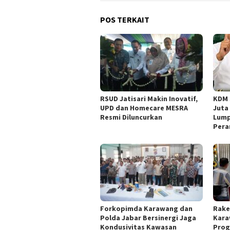
POS TERKAIT
RSUD Jatisari Makin Inovatif,
KDM 
UPD dan Homecare MESRA
Juta
Resmi Diluncurkan
Lump
Per
Forkopimda Karawang dan
Rake
Polda Jabar Bersinergi Jaga
Kara
Kondusivitas Kawasan
Prog