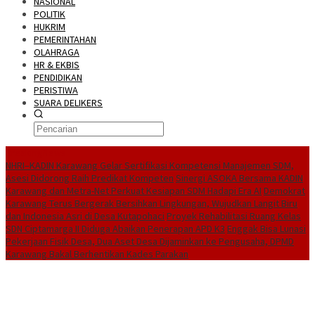
NASIONAL
POLITIK
HUKRIM
PEMERINTAHAN
OLAHRAGA
HR & EKBIS
PENDIDIKAN
PERISTIWA
SUARA DELIKERS
BreakingNews
NHRI–KADIN Karawang Gelar Sertifikasi Kompetensi Manajemen SDM,
Asesi Didorong Raih Predikat Kompeten
Sinergi ASOKA Bersama KADIN
Karawang dan Metra-Net Perkuat Kesiapan SDM Hadapi Era AI
Demokrat
Karawang Terus Bergerak Bersihkan Lingkungan, Wujudkan Langit Biru
dan Indonesia Asri di Desa Kutapohaci
Proyek Rehabilitasi Ruang Kelas
SDN Ciptamarga II Diduga Abaikan Penerapan APD K3
Enggak Bisa Lunasi
Pekerjaan Fisik Desa, Dua Aset Desa Dijaminkan ke Pengusaha, DPMD
Karawang Bakal Berhentikan Kades Parakan