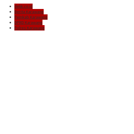
delik.co.id
Berita Karawang
Pemkab Karawang
DPRD Karawang
Polres Karawang