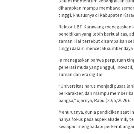
Dalam momentum kebangkitan dunia 
diharapkan mampu membawa semanga
tinggi, khususnya di Kabupaten Kara
Rektor UBP Karawang menegaskan k
pendidikan yang lebih berkualitas,
zaman. Hal tersebut disampaikan se
tinggi dalam mencetak sumber daya 
Ia menegaskan bahwa perguruan ting
generasi muda yang unggul, inovat
zaman dan era digital.
“Universitas harus menjadi pusat lah
berkarakter, dan mampu memberikan
bangsa,” ujarnya, Rabu (20/5/2026).
Menurutnya, dunia pendidikan saat 
hanya fokus pada aspek akademik, tet
kesiapan menghadapi perkembangan