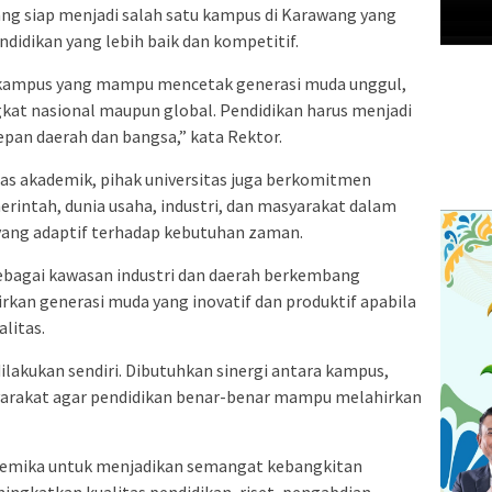
g siap menjadi salah satu kampus di Karawang yang
idikan yang lebih baik dan kompetitif.
 kampus yang mampu mencetak generasi muda unggul,
ingkat nasional maupun global. Pendidikan harus menjadi
an daerah dan bangsa,” kata Rektor.
tas akademik, pihak universitas juga berkomitmen
intah, dunia usaha, industri, dan masyarakat dalam
yang adaptif terhadap kebutuhan zaman.
ebagai kawasan industri dan daerah berkembang
rkan generasi muda yang inovatif dan produktif apabila
litas.
ilakukan sendiri. Dibutuhkan sinergi antara kampus,
syarakat agar pendidikan benar-benar mampu melahirkan
kademika untuk menjadikan semangat kebangkitan
ingkatkan kualitas pendidikan, riset, pengabdian