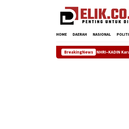
Loncat
tutup
ke
konten
HOME
DAERAH
NASIONAL
POLIT
NHRI–KADIN Karawang Gelar Sertifik
BreakingNews