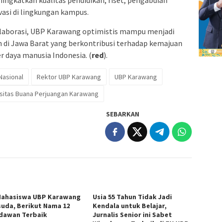
asi di lingkungan kampus.
aborasi, UBP Karawang optimistis mampu menjadi
n di Jawa Barat yang berkontribusi terhadap kemajuan
daya manusia Indonesia. (
red
).
Nasional
Rektor UBP Karawang
UBP Karawang
sitas Buana Perjuangan Karawang
SEBARKAN
Mahasiswa UBP Karawang
Usia 55 Tahun Tidak Jadi
suda, Berikut Nama 12
Kendala untuk Belajar,
dawan Terbaik
Jurnalis Senior ini Sabet