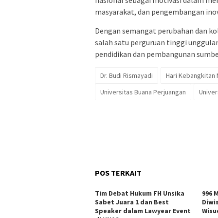
masyarakat, dan pengembangan inov
Dengan semangat perubahan dan kol
salah satu perguruan tinggi unggula
pendidikan dan pembangunan sumber 
Dr. Budi Rismayadi
Hari Kebangkitan 
Universitas Buana Perjuangan
Univer
POS TERKAIT
Tim Debat Hukum FH Unsika
996 
Sabet Juara 1 dan Best
Diwi
Speaker dalam Lawyear Event
Wisu