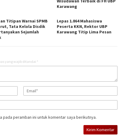
Wisudawan Terbaik di FH UBP
Karawang
an Titipan Warnai SPMB
Lepas 1.864 Mahasiswa
rut, Tata Kelola Disdik
Peserta KKN, Rektor UBP
rtanyakan Sejumlah
Karawang Titip Lima Pesan
k
as yang wajib ditandai
*
a pada peramban ini untuk komentar saya berikutnya.