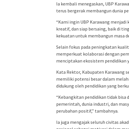
Ia kembali menegaskan, UBP Karawan
terus bergerak membangun dunia pend
“Kami ingin UBP Karawang menjadi
kreatif, dan siap bersaing, baik di t
kekuatan untuk membangun masa dep
Selain fokus pada peningkatan kuali
memperkuat kolaborasi dengan pemer
menciptakan ekosistem pendidikan 
Kata Rektor, Kabupaten Karawang s
memiliki potensi besar dalam melahi
didukung oleh pendidikan yang berkua
“Kebangkitan pendidikan tidak bisa d
pemerintah, dunia industri, dan ma
perubahan positif,” tambahnya.
Ia juga mengajak seluruh civitas a
nasional sebagai motivasi dalam men