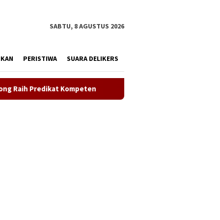
tutup
SABTU, 8 AGUSTUS 2026
IKAN
PERISTIWA
SUARA DELIKERS
ompeten
Sinergi ASOKA Bersama KADIN Karawang dan Metr