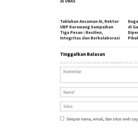
di UNAS
Taklukan Ancaman AI, Rektor
Duga
UBP Karawang Sampaikan
di Ga
Tiga Pesan : Resilien,
Dipe
Integritas dan Berkolaborasi
Piha
Tinggalkan Balasan
Alamat email Anda tidak akan dipublikasikan.
Ru
Simpan nama, email, dan situs web say