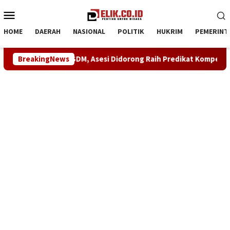
Loncat
Menu
ke
Mobile
konten
HOME
DAERAH
NASIONAL
POLITIK
HUKRIM
PEMERINT
 SDM, Asesi Didorong Raih Predikat Kompeten
BreakingNews
Sinergi A