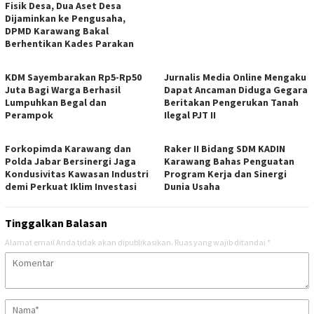
Fisik Desa, Dua Aset Desa
Dijaminkan ke Pengusaha,
DPMD Karawang Bakal
Berhentikan Kades Parakan
KDM Sayembarakan Rp5-Rp50
Jurnalis Media Online Mengaku
Juta Bagi Warga Berhasil
Dapat Ancaman Diduga Gegara
Lumpuhkan Begal dan
Beritakan Pengerukan Tanah
Perampok
Ilegal PJT II
Forkopimda Karawang dan
Raker II Bidang SDM KADIN
Polda Jabar Bersinergi Jaga
Karawang Bahas Penguatan
Kondusivitas Kawasan Industri
Program Kerja dan Sinergi
demi Perkuat Iklim Investasi
Dunia Usaha
Tinggalkan Balasan
Alamat email Anda tidak akan dipublikasikan.
Ruas yang wajib ditandai
*