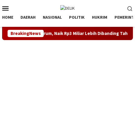
Loncat
Menu
ke
Mobile
konten
HOME
DAERAH
NASIONAL
POLITIK
HUKRIM
PEMERINT
am Tirta Tarum, Naik Rp3 Miliar Lebih Dibanding Tahun 2024
BreakingNews