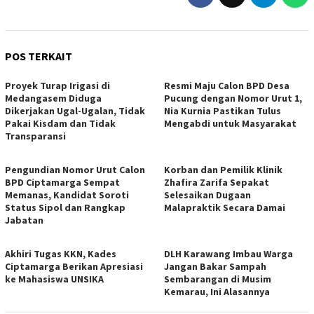
POS TERKAIT
Proyek Turap Irigasi di
Resmi Maju Calon BPD Desa
Medangasem Diduga
Pucung dengan Nomor Urut 1,
Dikerjakan Ugal-Ugalan, Tidak
Nia Kurnia Pastikan Tulus
Pakai Kisdam dan Tidak
Mengabdi untuk Masyarakat
Transparansi
Pengundian Nomor Urut Calon
Korban dan Pemilik Klinik
BPD Ciptamarga Sempat
Zhafira Zarifa Sepakat
Memanas, Kandidat Soroti
Selesaikan Dugaan
Status Sipol dan Rangkap
Malapraktik Secara Damai
Jabatan
Akhiri Tugas KKN, Kades
DLH Karawang Imbau Warga
Ciptamarga Berikan Apresiasi
Jangan Bakar Sampah
ke Mahasiswa UNSIKA
Sembarangan di Musim
Kemarau, Ini Alasannya