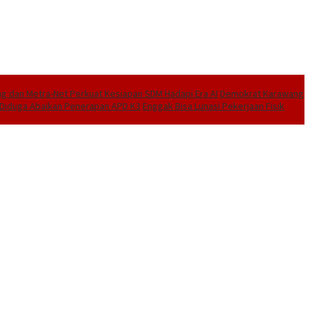
 dan Metra-Net Perkuat Kesiapan SDM Hadapi Era AI
Demokrat Karawang
I Diduga Abaikan Penerapan APD K3
Enggak Bisa Lunasi Pekerjaan Fisik