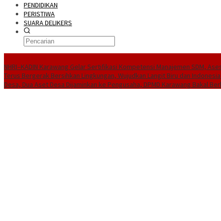
PENDIDIKAN
PERISTIWA
SUARA DELIKERS
BreakingNews
NHRI–KADIN Karawang Gelar Sertifikasi Kompetensi Manajemen SDM, Ases
Terus Bergerak Bersihkan Lingkungan, Wujudkan Langit Biru dan Indonesia
Desa, Dua Aset Desa Dijaminkan ke Pengusaha, DPMD Karawang Bakal Ber