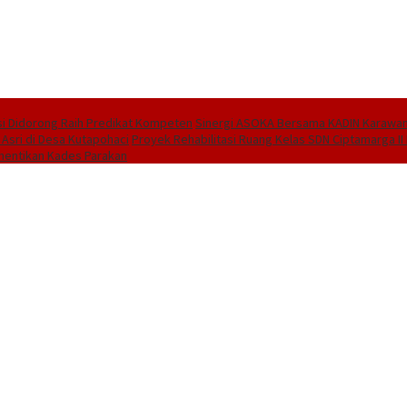
i Didorong Raih Predikat Kompeten
Sinergi ASOKA Bersama KADIN Karawang
 Asri di Desa Kutapohaci
Proyek Rehabilitasi Ruang Kelas SDN Ciptamarga I
hentikan Kades Parakan