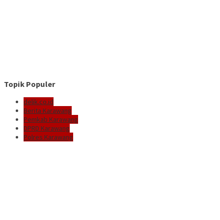
Topik Populer
delik.co.id
Berita Karawang
Pemkab Karawang
DPRD Karawang
Polres Karawang