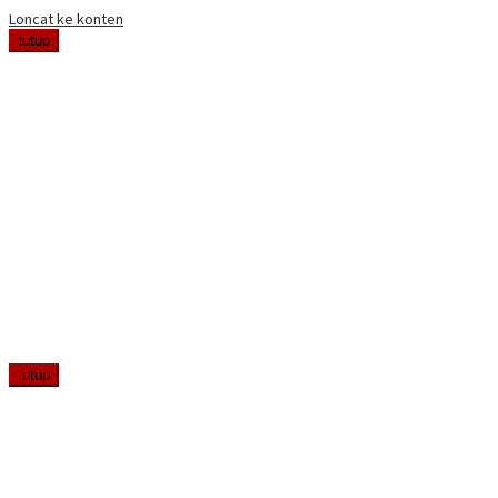
Loncat ke konten
tutup
tutup