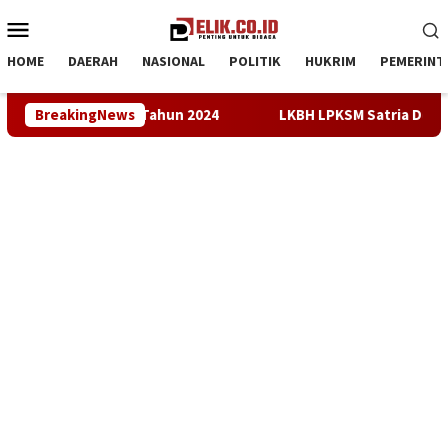
Loncat
Menu
ke
Mobile
konten
HOME
DAERAH
NASIONAL
POLITIK
HUKRIM
PEMERINT
Lebih Dibanding Tahun 2024
BreakingNews
LKBH LPKSM Satria Desak Kej