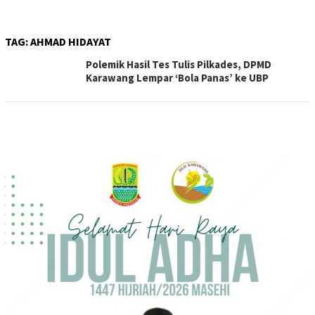
TAG:
AHMAD HIDAYAT
Polemik Hasil Tes Tulis Pilkades, DPMD
Karawang Lempar ‘Bola Panas’ ke UBP