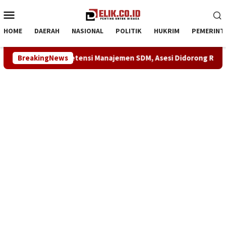
Loncat
Menu
ke
Mobile
konten
HOME
DAERAH
NASIONAL
POLITIK
HUKRIM
PEMERINT
tifikasi Kompetensi Manajemen SDM, Asesi Didorong Raih Predi
BreakingNews