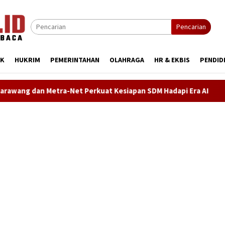
Pencarian
IK
HUKRIM
PEMERINTAHAN
OLAHRAGA
HR & EKBIS
PENDID
rkuat Kesiapan SDM Hadapi Era AI
Demokrat Karawang Te