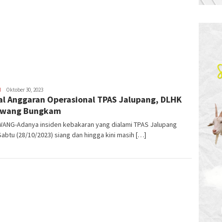
H
Latifudin
Oktober 30, 2023
al Anggaran Operasional TPAS Jalupang, DLHK
Manaf
awang Bungkam
ANG-Adanya insiden kebakaran yang dialami TPAS Jalupang
abtu (28/10/2023) siang dan hingga kini masih […]