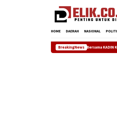
Loncat
tutup
ke
konten
HOME
DAERAH
NASIONAL
POLIT
Sinergi ASOKA Bersama KADIN Karawang dan Metra-Net Pe
BreakingNews