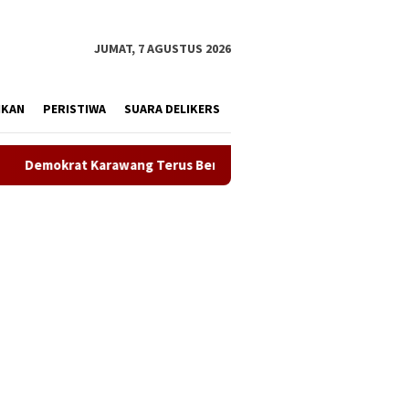
tutup
JUMAT, 7 AGUSTUS 2026
IKAN
PERISTIWA
SUARA DELIKERS
rus Bergerak Bersihkan Lingkungan, Wujudkan Langit Biru dan In