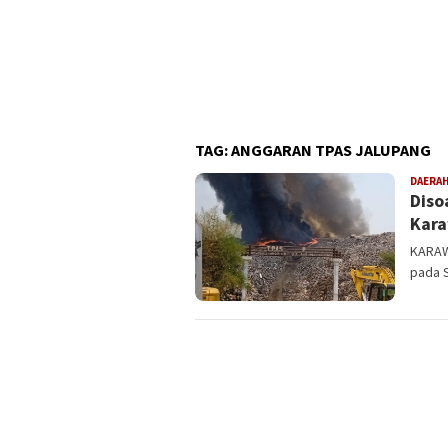
TAG:
ANGGARAN TPAS JALUPANG
DAERA
Diso
Kar
KARAW
pada S