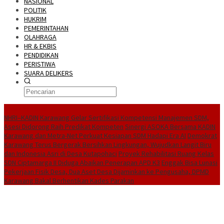
NASIONAL
POLITIK
HUKRIM
PEMERINTAHAN
OLAHRAGA
HR & EKBIS
PENDIDIKAN
PERISTIWA
SUARA DELIKERS
BreakingNews
NHRI–KADIN Karawang Gelar Sertifikasi Kompetensi Manajemen SDM,
Asesi Didorong Raih Predikat Kompeten
Sinergi ASOKA Bersama KADIN
Karawang dan Metra-Net Perkuat Kesiapan SDM Hadapi Era AI
Demokrat
Karawang Terus Bergerak Bersihkan Lingkungan, Wujudkan Langit Biru
dan Indonesia Asri di Desa Kutapohaci
Proyek Rehabilitasi Ruang Kelas
SDN Ciptamarga II Diduga Abaikan Penerapan APD K3
Enggak Bisa Lunasi
Pekerjaan Fisik Desa, Dua Aset Desa Dijaminkan ke Pengusaha, DPMD
Karawang Bakal Berhentikan Kades Parakan