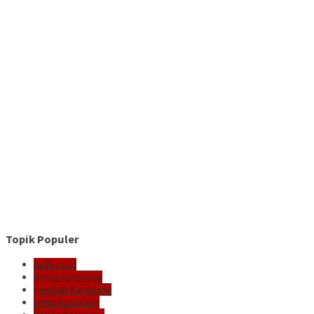
Topik Populer
delik.co.id
Berita Karawang
Pemkab Karawang
DPRD Karawang