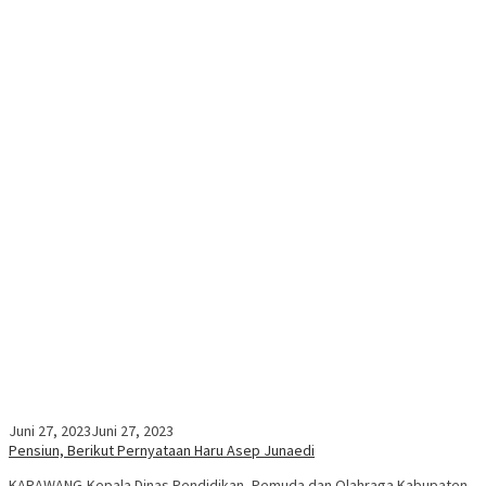
Juni 27, 2023
Juni 27, 2023
Pensiun, Berikut Pernyataan Haru Asep Junaedi
KARAWANG-Kepala Dinas Pendidikan, Pemuda dan Olahraga Kabupaten